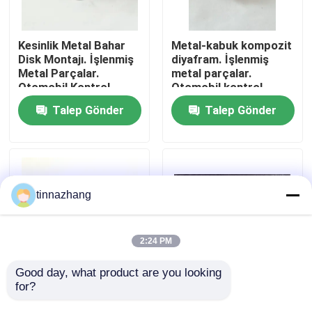
Fabrika turu
Kesinlik Metal Bahar
Metal-kabuk kompozit
Disk Montajı. İşlenmiş
diyafram. İşlenmiş
Metal Parçalar.
metal parçalar.
Kalite kontrol
Otomobil Kontrol
Otomobil kontrol
Bileşeni.
mührü.
Talep Gönder
Talep Gönder
Bizimle iletişime geçin
Bir teklif isteği
tinnazhang
Kauçuk yağ keçesi
2:24 PM
Otomotiv petrol mühürler
Good day, what product are you looking 
for?
Metal-Kauçuk
Öğütülmüş İşlenmiş
Kompozit Vana |
Alüminyum Silindir
Kamyon Yağ Contaları