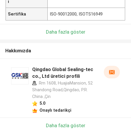
ı
Sertifika
ISO-90012000, ISOTS16949
Daha fazla göster
Hakkımızda
Qingdao Global Sealing-tec
co., Ltd üretici profili
Rm 1608, HuajiaMansion, 52
Shandong Road,Qingdao, P.R.
China ,Çin
5.0
Onaylı tedarikçi
Daha fazla göster