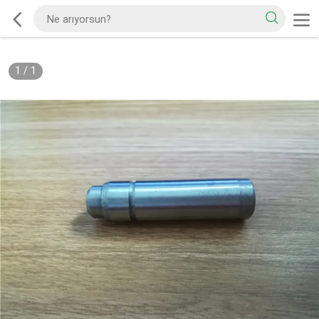
1
/
1