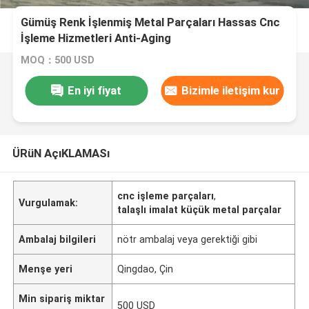
Gümüş Renk İşlenmiş Metal Parçaları Hassas Cnc
İşleme Hizmetleri Anti-Aging
MOQ：500 USD
En iyi fiyat
Bizimle iletişim kur
ÜRüN AçıKLAMASı
cnc işleme parçaları
,
Vurgulamak:
talaşlı imalat küçük metal parçalar
Ambalaj bilgileri
nötr ambalaj veya gerektiği gibi
Menşe yeri
Qingdao, Çin
Min sipariş miktar
500 USD