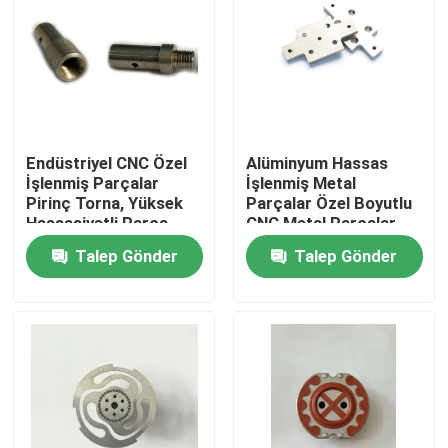
Endüstriyel CNC Özel
Alüminyum Hassas
İşlenmiş Parçalar
İşlenmiş Metal
Pirinç Torna, Yüksek
Parçalar Özel Boyutlu
Hassasiyetli Parça
CNC Metal Parçalar
Torna
Talep Gönder
Talep Gönder
Ev
Ürün:% s
Hakkımızda