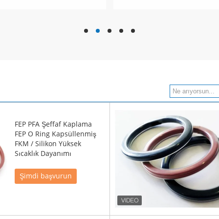
hd
hd
hd
hd
hd
FEP PFA Şeffaf Kaplama
FEP O Ring Kapsüllenmiş
FKM / Silikon Yüksek
Sıcaklık Dayanımı
Şimdi başvurun