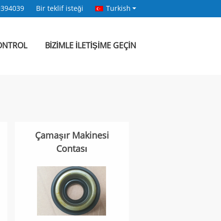
9394039
Bir teklif isteği
Turkish
KONTROL
BIZIMLE ILETIŞIME GEÇIN
Çamaşır Makinesi
Contası