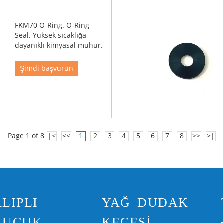
FKM70 O-Ring. O-Ring
Seal. Yüksek sıcaklığa
dayanıklı kimyasal mühür.
Şimdi başvurun
Page 1 of 8
|<
<<
1
2
3
4
5
6
7
8
>>
>|
LIPLI
YAĞ DUDAK
AUÇUK
KEÇESI