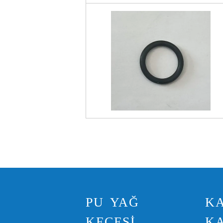
PU YAĞ
KA
KEÇESI
K