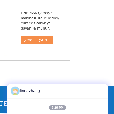
HNBR65K Çamaşır
makinesi. Kauçuk dikiş.
Yüksek sıcaklık yağ
dayanıklı mühür.
Şimdi başvurun
tinnazhang
TEKLIF ISTEĞI
5:29 PM