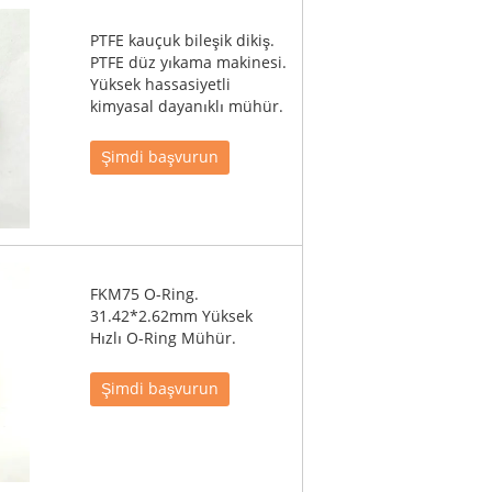
PTFE kauçuk bileşik dikiş.
PTFE düz yıkama makinesi.
Yüksek hassasiyetli
kimyasal dayanıklı mühür.
Şimdi başvurun
FKM75 O-Ring.
31.42*2.62mm Yüksek
Hızlı O-Ring Mühür.
Şimdi başvurun