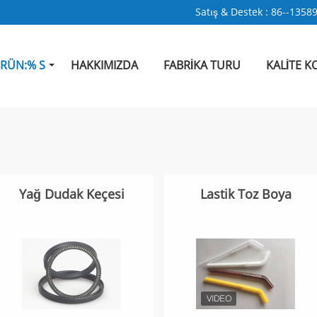
Satış & Destek :
86--1358
RÜN:% S
HAKKIMIZDA
FABRIKA TURU
KALITE 
Yağ Dudak Keçesi
Lastik Toz Boya