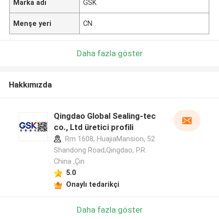
Marka adı
GSK
Menşe yeri
CN
Daha fazla göster
Hakkımızda
Qingdao Global Sealing-tec
co., Ltd üretici profili
Rm 1608, HuajiaMansion, 52
Shandong Road,Qingdao, P.R.
China ,Çin
5.0
Onaylı tedarikçi
Daha fazla göster