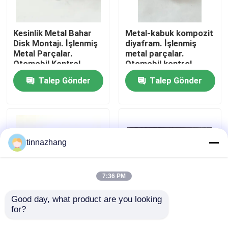
Fabrika turu
Kesinlik Metal Bahar
Metal-kabuk kompozit
Disk Montajı. İşlenmiş
diyafram. İşlenmiş
Metal Parçalar.
metal parçalar.
Kalite kontrol
Otomobil Kontrol
Otomobil kontrol
Bileşeni.
mührü.
Talep Gönder
Talep Gönder
Bizimle iletişime geçin
Bir teklif isteği
tinnazhang
Kauçuk yağ keçesi
7:36 PM
Otomotiv petrol mühürler
Good day, what product are you looking 
for?
Metal-Kauçuk
Öğütülmüş İşlenmiş
Kompozit Vana |
Alüminyum Silindir
Kamyon Yağ Contaları