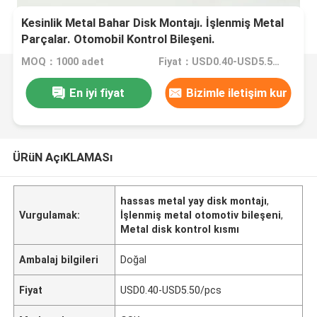
Kesinlik Metal Bahar Disk Montajı. İşlenmiş Metal
Parçalar. Otomobil Kontrol Bileşeni.
MOQ：1000 adet
Fiyat：USD0.40-USD5.50/pcs
En iyi fiyat
Bizimle iletişim kur
ÜRüN AçıKLAMASı
hassas metal yay disk montajı
,
Vurgulamak:
İşlenmiş metal otomotiv bileşeni
,
Metal disk kontrol kısmı
Ambalaj bilgileri
Doğal
Fiyat
USD0.40-USD5.50/pcs