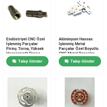
Endüstriyel CNC Özel
Alüminyum Hassas
İşlenmiş Parçalar
İşlenmiş Metal
Pirinç Torna, Yüksek
Parçalar Özel Boyutlu
Hassasiyetli Parça
CNC Metal Parçalar
Torna
Talep Gönder
Talep Gönder
Ev
Ürün:% s
Hakkımızda