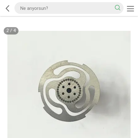
2
/
4