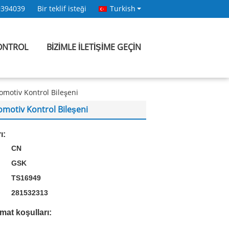
9394039
Bir teklif isteği
Turkish
KONTROL
BIZIMLE ILETIŞIME GEÇIN
omotiv Kontrol Bileşeni
motiv Kontrol Bileşeni
ı:
CN
GSK
TS16949
:
281532313
mat koşulları: