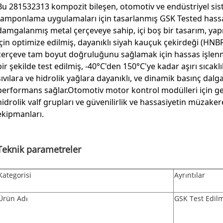
Bu 281532313 kompozit bileşen, otomotiv ve endüstriyel sist
tamponlama uygulamaları için tasarlanmış GSK Tested hassas
damgalanmış metal çerçeveye sahip, içi boş bir tasarım, yapısa
için optimize edilmiş, dayanıklı siyah kauçuk çekirdeği (HNBR 
çerçeve tam boyut doğruluğunu sağlamak için hassas işlenmi
bir şekilde test edilmiş, -40°C'den 150°C'ye kadar aşırı sıcaklı
sıvılara ve hidrolik yağlara dayanıklı, ve dinamik basınç dalga
performans sağlar.Otomotiv motor kontrol modülleri için gerek
hidrolik valf grupları ve güvenilirlik ve hassasiyetin müzake
ekipmanları.
Teknik parametreler
Kategorisi
Ayrıntılar
Ürün Adı
GSK Test Edil