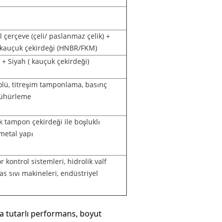
çerçeve (çeli/ paslanmaz çelik) +
i kauçuk çekirdeği (HNBR/FKM)
+ Siyah ( kauçuk çekirdeği)
trolü, titreşim tamponlama, basınç
ühürleme
 tampon çekirdeği ile boşluklı
etal yapı
kontrol sistemleri, hidrolik valf
as sıvı makineleri, endüstriyel
da tutarlı performans, boyut