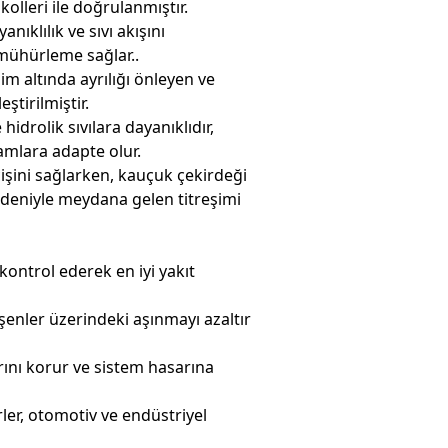
olleri ile doğrulanmıştır.
ıklılık ve sıvı akışını
mühürleme sağlar..
im altında ayrılığı önleyen ve
tirilmiştir.
 hidrolik sıvılara dayanıklıdır,
mlara adapte olur.
eçişini sağlarken, kauçuk çekirdeği
nedeniyle meydana gelen titreşimi
kontrol ederek en iyi yakıt
eşenler üzerindeki aşınmayı azaltır
arını korur ve sistem hasarına
rler, otomotiv ve endüstriyel