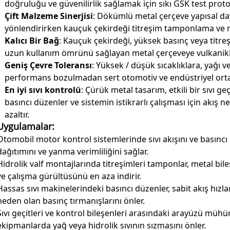
doğruluğu ve güvenilirlik sağlamak için sıkı GSK test protok
Çift Malzeme Sinerjisi
: Dökümlü metal çerçeve yapısal dayan
yönlendirirken kauçuk çekirdeği titreşim tamponlama ve 
Kalıcı Bir Bağ
: Kauçuk çekirdeği, yüksek basınç veya titreş
uzun kullanım ömrünü sağlayan metal çerçeveye vulkanikleş
Geniş Çevre Toleransı
: Yüksek / düşük sıcaklıklara, yağı ve
performans bozulmadan sert otomotiv ve endüstriyel orta
En iyi sıvı kontrolü
: Çürük metal tasarım, etkili bir sıvı g
basıncı düzenler ve sistemin istikrarlı çalışması için akış 
azaltır.
Uygulamalar:
Otomobil motor kontrol sistemlerinde sıvı akışını ve basıncı 
dağıtımını ve yanma verimliliğini sağlar.
Hidrolik valf montajlarında titreşimleri tamponlar, metal bil
ve çalışma gürültüsünü en aza indirir.
Hassas sıvı makinelerindeki basıncı düzenler, sabit akış hızl
neden olan basınç tırmanışlarını önler.
Sıvı geçitleri ve kontrol bileşenleri arasındaki arayüzü mühü
ekipmanlarda yağ veya hidrolik sıvının sızmasını önler.