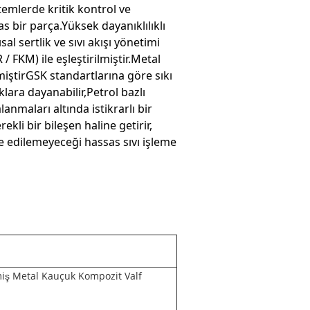
emlerde kritik kontrol ve
 bir parça.Yüksek dayanıklılıklı
l sertlik ve sıvı akışı yönetimi
/ FKM) ile eşleştirilmiştir.Metal
ştirGSK standartlarına göre sıkı
klara dayanabilir,Petrol bazlı
lanmaları altında istikrarlı bir
li bir bileşen haline getirir,
re edilemeyeceği hassas sıvı işleme
miş Metal Kauçuk Kompozit Valf