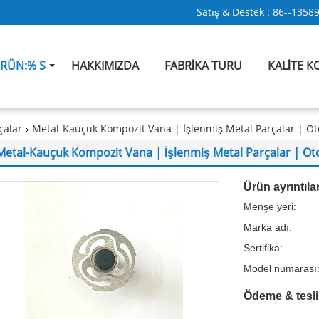
Satış & Destek :
86--1358
RÜN:% S
HAKKIMIZDA
FABRIKA TURU
KALITE 
çalar
Metal-Kauçuk Kompozit Vana | İşlenmiş Metal Parçalar | Ot
Metal-Kauçuk Kompozit Vana | İşlenmiş Metal Parçalar | Oto
Ürün ayrıntılar
Menşe yeri:
Marka adı:
Sertifika:
Model numarası
Ödeme & tesli