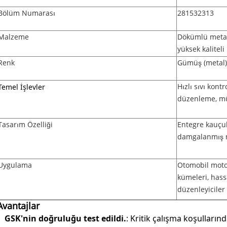
Bölüm Numarası
281532313
Malzeme
Dökümlü metal 
yüksek kalitel
Renk
Gümüş (metal) 
Temel İşlevler
Hızlı sıvı kon
düzenleme, m
Tasarım Özelliği
Entegre kauçuk
damgalanmış m
Uygulama
Otomobil motor 
kümeleri, hass
düzenleyiciler
Avantajlar
GSK'nin doğruluğu test edildi.
: Kritik çalışma koşulların