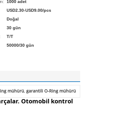
rı:
1000 adet
USD2.30-USD9.00/pcs
Doğal
30 gün
:
T/T
50000/30 gün
-Ring mühürü
,
garantili O-Ring mühürü
rçalar. Otomobil kontrol