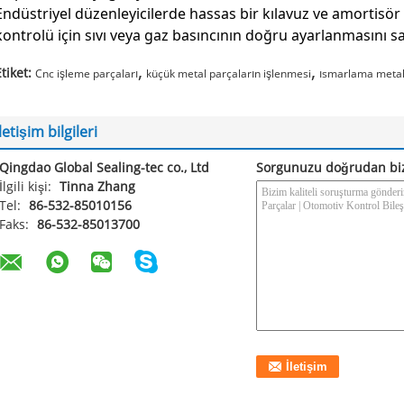
Endüstriyel düzenleyicilerde hassas bir kılavuz ve amortisör
kontrolü için sıvı veya gaz basıncının doğru ayarlanmasını sa
,
,
tiket:
Cnc işleme parçaları
küçük metal parçaların işlenmesi
ısmarlama metal
İletişim bilgileri
Qingdao Global Sealing-tec co., Ltd
Sorgunuzu doğrudan bi
İlgili kişi:
Tinna Zhang
Tel:
86-532-85010156
Faks:
86-532-85013700