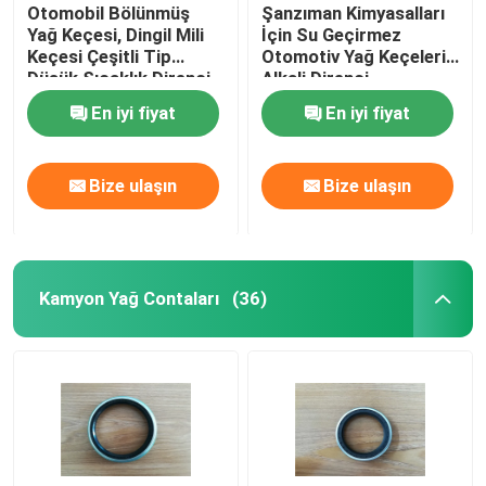
Otomobil Bölünmüş
Şanzıman Kimyasalları
Yağ Keçesi, Dingil Mili
İçin Su Geçirmez
Keçesi Çeşitli Tip
Otomotiv Yağ Keçeleri /
Düşük Sıcaklık Direnci
Alkali Direnci
En iyi fiyat
En iyi fiyat
Bize ulaşın
Bize ulaşın
Kamyon Yağ Contaları
(36)