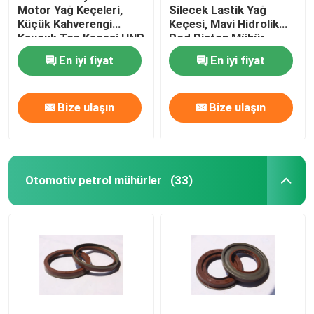
Motor Yağ Keçeleri,
Silecek Lastik Yağ
Küçük Kahverengi
Keçesi, Mavi Hidrolik
Vana kök petrol mühürler
Kauçuk Toz Keçesi HNR
Rod Piston Mühür
Materyal
En iyi fiyat
En iyi fiyat
Motor Tamir Parçaları
Bize ulaşın
Bize ulaşın
Elyaf Bezi Paketleme
Otomotiv petrol mühürler
(33)