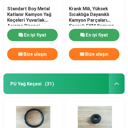
Standart Boy Metal
Krank Mili, Yüksek
Katlanır Kamyon Yağ
Sıcaklığa Dayanıklı
Keçeleri Yuvarlak
Kamyon Parçaları
Aşınma Direnci
Kauçuk FKM Kamyon
Model Yağ Keçesi
En iyi fiyat
En iyi fiyat
Bize ulaşın
Bize ulaşın
PU Yağ Keçesi
(31)