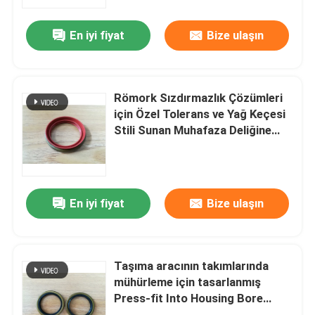
En iyi fiyat
Bize ulaşın
Fabrika turu
Kalite kontrol
Römork Sızdırmazlık Çözümleri
için Özel Tolerans ve Yağ Keçesi
Bizimle iletişime geçin
Stili Sunan Muhafaza Deliğine
Presle Geçirilen Römork Yağ
Keçeleri
Bir teklif isteği
En iyi fiyat
Bize ulaşın
Kauçuk yağ keçesi
Otomotiv petrol mühürler
Taşıma aracının takımlarında
mühürleme için tasarlanmış
Press-fit Into Housing Bore
Kamyon Yağ Contaları
montaj yöntemini uygulayan