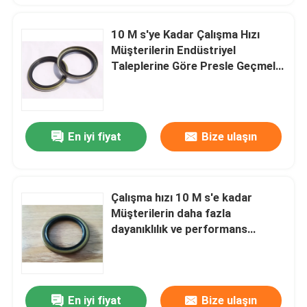
10 M s'ye Kadar Çalışma Hızı
Müşterilerin Endüstriyel
Taleplerine Göre Presle Geçmeli
Montaj Yöntemi ve Tolerans
Sunan Römork Yağ Keçeleri
En iyi fiyat
Bize ulaşın
Çalışma hızı 10 M s'e kadar
Müşterilerin daha fazla
dayanıklılık ve performans
talebine göre tolerans gösteren
römorklu yağ mühürleri
En iyi fiyat
Bize ulaşın