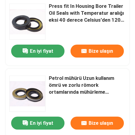
Press fit In Housing Bore Trailer
Oil Seals with Temperatur aralığı
eksi 40 derece Celsius'den 120
derece Celsius'e ve Stand veya
Nostand seçenekleri
En iyi fiyat
Bize ulaşın
Petrol mühürü Uzun kullanım
ömrü ve zorlu römork
ortamlarında mühürleme
performansı için tasarlanmış
römork tekerleklerinin yağ
mühürleri
En iyi fiyat
Bize ulaşın