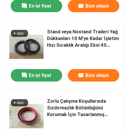
En iyi fiyat
Bize ulaşın
Stand veya Nostand Traileri Yağ
Dükkanları 10 M'ye Kadar İşletim
Hızı Sıcaklık Aralığı Eksi 40
Derece Sarsı 120 Derece Sarsı
En iyi fiyat
Bize ulaşın
Ev
Zorlu Çalışma Koşullarında
Sızdırmazlık Bütünlüğünü
Ürün:% s
Korumak İçin Tasarlanmış
Römork Stili Yağ Keçesi için
Stand veya Nostand Yağ Keçeleri
Hakkımızda