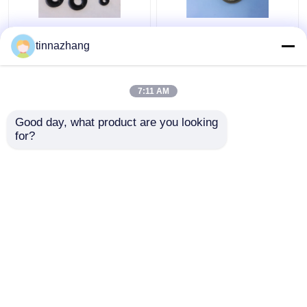
Motor Gres Direnci İçin
Hava Kompresörü
tinnazhang
Silikon Gaz Yay Yağı
PTFE Yağ Keçesi /
Dudak Keçesi Toza
Yüksek Sıcaklık Ptfe
dayanıklı
Enerjili Yay Yağ Keçesi
7:11 AM
En iyi fiyat
En iyi fiyat
Good day, what product are you looking 
for?
Bize ulaşın
Bize ulaşın
Daha fazla göster
Ana sayfa
Hakkımızda
Bize ulaşın
Desktop Site
Site Haritası
Privacy Policy