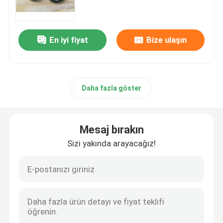
Stand Or Nostand Trail Oil Seals
Römork Yağ Contaları
En iyi fiyat
Bize ulaşın
PU Yağ Keçesi
Daha fazla göster
Yağ Dudak Keçesi
Lastik Toz Boya
Mesaj bırakın
Sizi yakında arayacağız!
Çamaşır Makinesi Contası
PTFE Düz Yıkama Makinesi
O-ring mühür