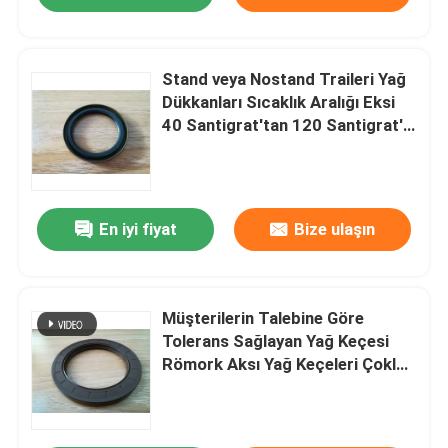
Stand veya Nostand Traileri Yağ
Dükkanları Sıcaklık Aralığı Eksi
40 Santigrat'tan 120 Santigrat'a
Tolerans Müşterilerin İsteğine
Göre Yapılmıştır
En iyi fiyat
Bize ulaşın
Müşterilerin Talebine Göre
Tolerans Sağlayan Yağ Keçesi
Römork Aksı Yağ Keçeleri Çoklu
Römork Modelleriyle Uyumlu ve
Kolay Kurulum