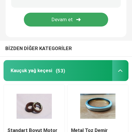
Kalıplı Kauçuk Parçaları
özel kauçuk contalar
BİZDEN DİĞER KATEGORİLER
Metal Sızdırmazlık Yıkama Makinesi
İşlenmiş Metal parçalar
Kauçuk yağ keçesi
(53)
Plastik kalıp parçaları
Metal Bağlantı Elemanları ve Bağlantı Elemanları
Mekanik Salmastra
Standart Boyut Motor
Metal Toz Demir