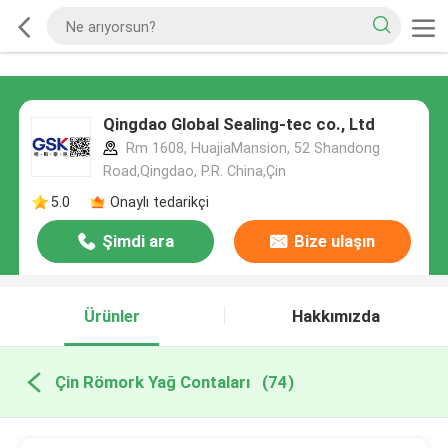
Qingdao Global Sealing-tec co., Ltd
Rm 1608, HuajiaMansion, 52 Shandong
Road,Qingdao, P.R. China,Çin
5.0
Onaylı tedarikçi
Şimdi ara
Bize ulaşın
Ürünler
Hakkımızda
Çin Römork Yağ Contaları
(74)