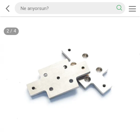
2
/
4