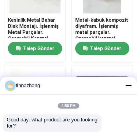
Fabrika turu
Kesinlik Metal Bahar
Metal-kabuk kompozit
Disk Montajı. İşlenmiş
diyafram. İşlenmiş
Metal Parçalar.
metal parçalar.
Kalite kontrol
Otomobil Kontrol
Otomobil kontrol
Bileşeni.
mührü.
Talep Gönder
Talep Gönder
Bizimle iletişime geçin
Bir teklif isteği
tinnazhang
Kauçuk yağ keçesi
4:50 PM
Otomotiv petrol mühürler
Good day, what product are you looking 
for?
Metal-Kauçuk
Öğütülmüş İşlenmiş
Kompozit Vana |
Alüminyum Silindir
Kamyon Yağ Contaları