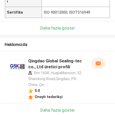
ı
Sertifika
ISO-90012000, ISOTS16949
Daha fazla göster
Hakkımızda
Qingdao Global Sealing-tec
co., Ltd üretici profili
Rm 1608, HuajiaMansion, 52
Shandong Road,Qingdao, P.R.
China ,Çin
5.0
Onaylı tedarikçi
Daha fazla göster