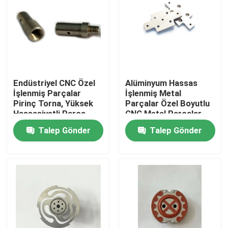
Endüstriyel CNC Özel
Alüminyum Hassas
İşlenmiş Parçalar
İşlenmiş Metal
Pirinç Torna, Yüksek
Parçalar Özel Boyutlu
Hassasiyetli Parça
CNC Metal Parçalar
Torna
Talep Gönder
Talep Gönder
Ev
Ürün:% s
Hakkımızda