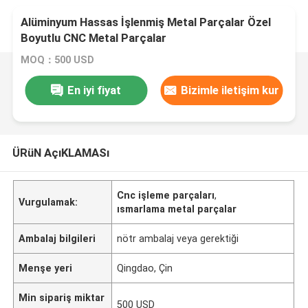
Alüminyum Hassas İşlenmiş Metal Parçalar Özel
Boyutlu CNC Metal Parçalar
MOQ：500 USD
En iyi fiyat
Bizimle iletişim kur
ÜRüN AçıKLAMASı
Cnc işleme parçaları
,
Vurgulamak:
ısmarlama metal parçalar
Ambalaj bilgileri
nötr ambalaj veya gerektiği
Menşe yeri
Qingdao, Çin
Min sipariş miktar
500 USD