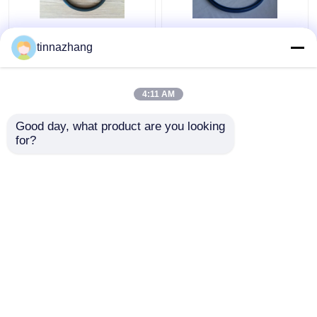
Yırtılma Direnci Hidrolik
Yüksek Mukavemetli
tinnazhang
Dudak Keçesi, Dayanıklı
Mavi PU Yağ Contası
Poliuretan Yağ Keçesi
Hidrolik U Kupası
Piston Sızdırmazlığı
4:11 AM
Solvent Direnci
En iyi fiyat
En iyi fiyat
Good day, what product are you looking 
for?
Bize ulaşın
Bize ulaşın
Daha fazla göster
Ana sayfa
Hakkımızda
Bize ulaşın
Desktop Site
Site Haritası
Privacy Policy