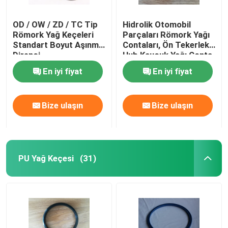
OD / OW / ZD / TC Tip
Hidrolik Otomobil
Römork Yağ Keçeleri
Parçaları Römork Yağı
Standart Boyut Aşınma
Contaları, Ön Tekerlek
Direnci
Hub Kauçuk Yağı Conta
Motor Araba Rulman
En iyi fiyat
En iyi fiyat
Bize ulaşın
Bize ulaşın
PU Yağ Keçesi
(31)