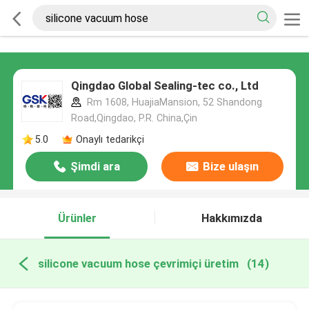
Qingdao Global Sealing-tec co., Ltd
Rm 1608, HuajiaMansion, 52 Shandong
Road,Qingdao, P.R. China,Çin
5.0
Onaylı tedarikçi
Şimdi ara
Bize ulaşın
Ürünler
Hakkımızda
silicone vacuum hose çevrimiçi üretim
(14)