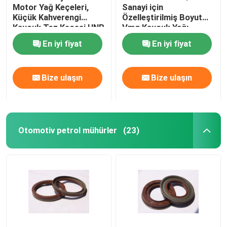
Motor Yağ Keçeleri,
Sanayi için
Küçük Kahverengi
Özelleştirilmiş Boyut
Vana kök petrol mühürler
Kauçuk Toz Keçesi HNR
Vmq Kauçuk Yağı
Materyal
Dudak Mühür
En iyi fiyat
En iyi fiyat
Motor Tamir Parçaları
Bize ulaşın
Bize ulaşın
Elyaf Bezi Paketleme
Otomotiv petrol mühürler
(23)