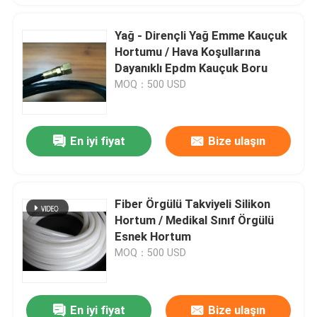
Yağ - Dirençli Yağ Emme Kauçuk
Hortumu / Hava Koşullarına
Dayanıklı Epdm Kauçuk Boru
MOQ：500 USD
En iyi fiyat
Bize ulaşın
Fiber Örgülü Takviyeli Silikon
Hortum / Medikal Sınıf Örgülü
Esnek Hortum
MOQ：500 USD
En iyi fiyat
Bize ulaşın