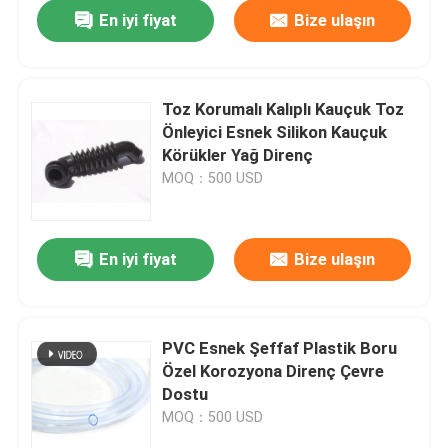
En iyi fiyat
Bize ulaşın
Toz Korumalı Kalıplı Kauçuk Toz
Önleyici Esnek Silikon Kauçuk
Körükler Yağ Direnç
MOQ：500 USD
En iyi fiyat
Bize ulaşın
Ev
PVC Esnek Şeffaf Plastik Boru
Özel Korozyona Direnç Çevre
Ürün:% s
Dostu
MOQ：500 USD
Hakkımızda