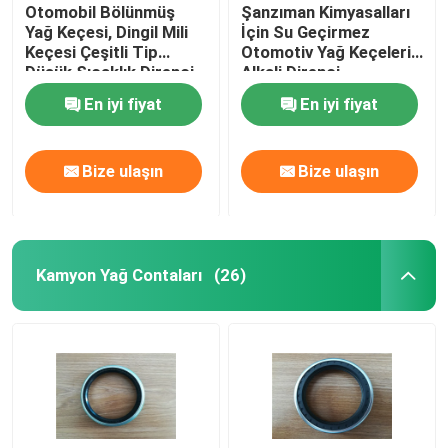
Otomobil Bölünmüş
Şanzıman Kimyasalları
Yağ Keçesi, Dingil Mili
İçin Su Geçirmez
Keçesi Çeşitli Tip
Otomotiv Yağ Keçeleri /
Düşük Sıcaklık Direnci
Alkali Direnci
En iyi fiyat
En iyi fiyat
Bize ulaşın
Bize ulaşın
Kamyon Yağ Contaları
(26)