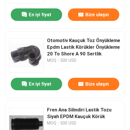
En iyi fiyat
Bize ulaşın
Fabrika turu
Kalite kontrol
Otomotiv Kauçuk Toz Önyükleme
Epdm Lastik Körükler Önyükleme
Bizimle iletişime geçin
20 To Shore A 90 Sertlik
MOQ：500 USD
Bir teklif isteği
En iyi fiyat
Bize ulaşın
Kauçuk yağ keçesi
Otomotiv petrol mühürler
Fren Ana Silindiri Lastik Tozu
Siyah EPDM Kauçuk Körük
MOQ：500 USD
Kamyon Yağ Contaları