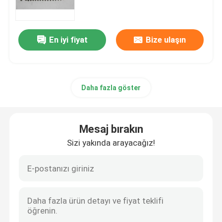
Römork Yağ Contaları
En iyi fiyat
Bize ulaşın
PU Yağ Keçesi
Daha fazla göster
Yağ Dudak Keçesi
Lastik Toz Boya
Mesaj bırakın
Sizi yakında arayacağız!
Çamaşır Makinesi Contası
PTFE Düz Yıkama Makinesi
O-ring mühür