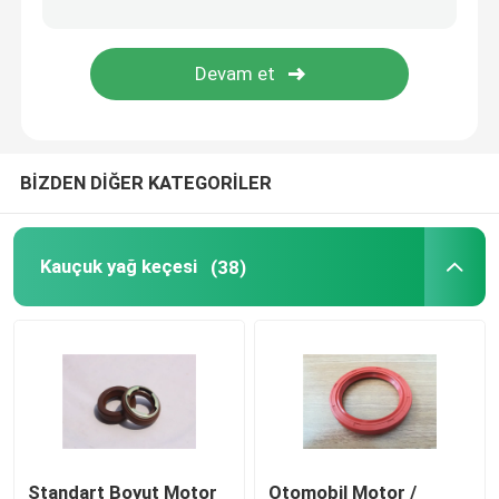
Kalıplı Kauçuk Parçaları
özel kauçuk contalar
BİZDEN DİĞER KATEGORİLER
Metal Sızdırmazlık Yıkama Makinesi
İşlenmiş Metal parçalar
Kauçuk yağ keçesi
(38)
Plastik kalıp parçaları
Metal Bağlantı Elemanları ve Bağlantı Elemanları
Mekanik Salmastra
Standart Boyut Motor
Otomobil Motor /