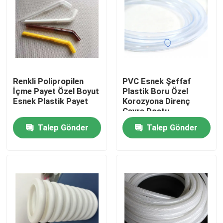
Renkli Polipropilen
PVC Esnek Şeffaf
İçme Payet Özel Boyut
Plastik Boru Özel
Esnek Plastik Payet
Korozyona Direnç
Çevre Dostu
Talep Gönder
Talep Gönder
Ev
Ürün:% s
Hakkımızda