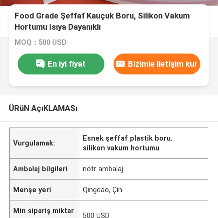
Food Grade Şeffaf Kauçuk Boru, Silikon Vakum
Hortumu Isıya Dayanıklı
MOQ：500 USD
En iyi fiyat
Bizimle iletişim kur
ÜRüN AçıKLAMASı
Esnek şeffaf plastik boru
,
Vurgulamak:
silikon vakum hortumu
Ambalaj bilgileri
nötr ambalaj
Menşe yeri
Qingdao, Çin
Min sipariş miktar
500 USD