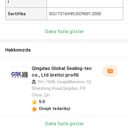
ı
Sertifika
ISO/TS16949,ISO9001:2000
Daha fazla göster
Hakkımızda
Qingdao Global Sealing-tec
co., Ltd üretici profili
Rm 1608, HuajiaMansion, 52
Shandong Road,Qingdao, P.R.
China ,Çin
5.0
Onaylı tedarikçi
Daha fazla göster