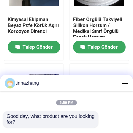
Fabrika turu
Kimyasal Ekipman
Fiber Örgülü Takviyeli
Beyaz Ptfe Körük Aşırı
Silikon Hortum /
Korozyon Direnci
Medikal Sınıf Örgülü
Kalite kontrol
Esnek Hortum
Talep Gönder
Talep Gönder
Bizimle iletişime geçin
Bir teklif isteği
tinnazhang
Kauçuk yağ keçesi
6:59 PM
Otomotiv petrol mühürler
Good day, what product are you looking 
for?
Yüksek Basınçlı PVC
Otomatik Silikon
Elyaf Hortum / Pvc
Kauçuk Toz Boot Ön
Kamyon Yağ Contaları