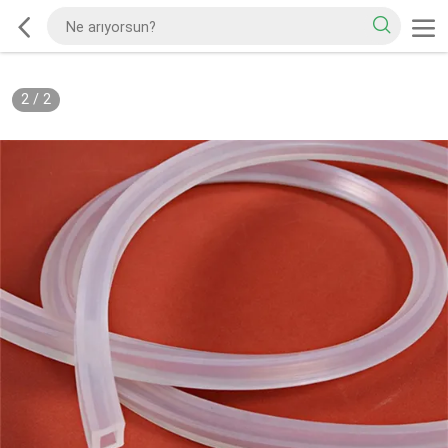
2
/
2