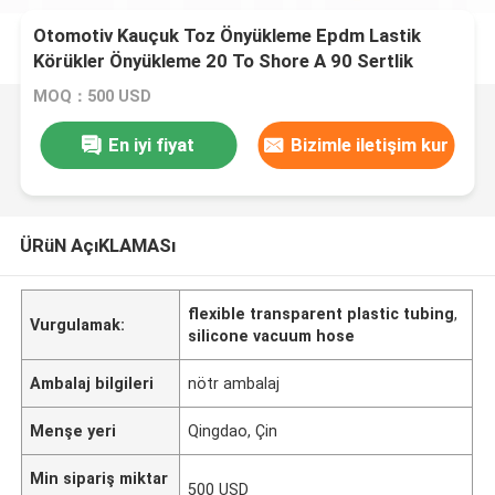
Otomotiv Kauçuk Toz Önyükleme Epdm Lastik
Körükler Önyükleme 20 To Shore A 90 Sertlik
MOQ：500 USD
En iyi fiyat
Bizimle iletişim kur
ÜRüN AçıKLAMASı
flexible transparent plastic tubing
,
Vurgulamak:
silicone vacuum hose
Ambalaj bilgileri
nötr ambalaj
Menşe yeri
Qingdao, Çin
Min sipariş miktar
500 USD