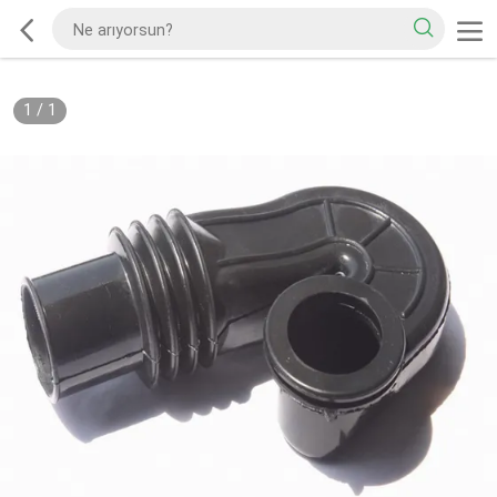
1
/
1