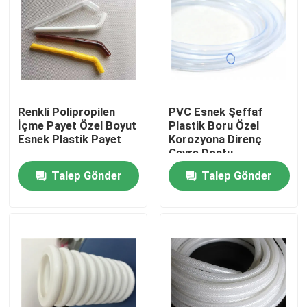
Renkli Polipropilen
PVC Esnek Şeffaf
İçme Payet Özel Boyut
Plastik Boru Özel
Esnek Plastik Payet
Korozyona Direnç
Çevre Dostu
Talep Gönder
Talep Gönder
Ev
Ürün:% s
Hakkımızda