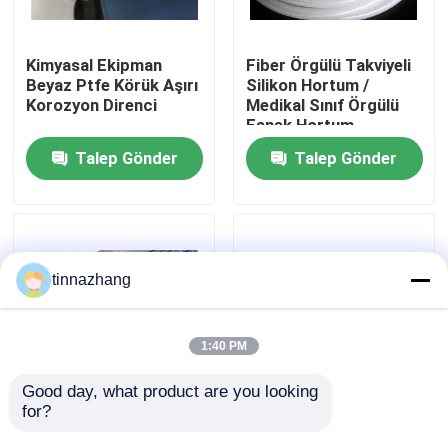
Fabrika turu
Kimyasal Ekipman
Fiber Örgülü Takviyeli
Beyaz Ptfe Körük Aşırı
Silikon Hortum /
Korozyon Direnci
Medikal Sınıf Örgülü
Kalite kontrol
Esnek Hortum
Talep Gönder
Talep Gönder
Bizimle iletişime geçin
Bir teklif isteği
tinnazhang
Kauçuk yağ keçesi
1:40 PM
Otomotiv petrol mühürler
Good day, what product are you looking 
for?
Yüksek Basınçlı PVC
Otomatik Silikon
Elyaf Hortum / Pvc
Kauçuk Toz Boot Ön
Kamyon Yağ Contaları