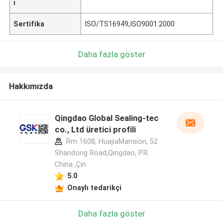
ı
Sertifika
ISO/TS16949,ISO9001:2000
Daha fazla göster
Hakkımızda
Qingdao Global Sealing-tec
co., Ltd üretici profili
Rm 1608, HuajiaMansion, 52
Shandong Road,Qingdao, P.R.
China ,Çin
5.0
Onaylı tedarikçi
Daha fazla göster