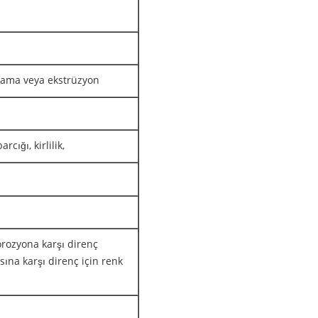
plama veya ekstrüzyon
rcığı, kirlilik,
korozyona karşı direnç
ına karşı direnç için renk