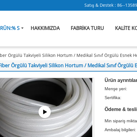
Satış & Destek :
86--1358
RÜN:% S
HAKKIMIZDA
FABRIKA TURU
KALITE 
iber Örgülü Takviyeli Silikon Hortum / Medikal Sınıf Örgülü Esnek 
Fiber Örgülü Takviyeli Silikon Hortum / Medikal Sınıf Örgül
Ürün ayrıntılar
Menşe yeri:
Sertifika:
Ödeme & tesli
Min sipariş mikta
Ambalaj bilgileri: