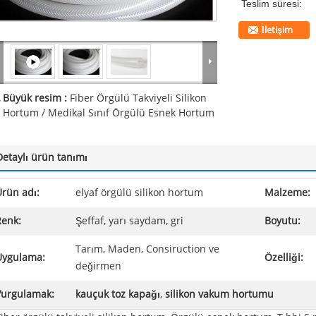
Teslim süresi:
İletişim
Büyük resim :
Fiber Örgülü Takviyeli Silikon
Hortum / Medikal Sınıf Örgülü Esnek Hortum
Detaylı ürün tanımı
rün adı:
elyaf örgülü silikon hortum
Malzeme:
Renk:
Şeffaf, yarı saydam, gri
Boyutu:
Tarım, Maden, Consiruction ve
Uygulama:
Özelliği:
değirmen
Vurgulamak:
kauçuk toz kapağı
,
silikon vakum hortumu