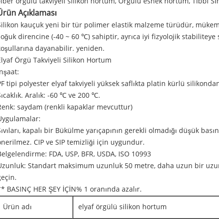
Fiber örgülü takviyeli silikon hortum, Örgülü esnek hortum, Tıbbi Sın
Ürün Açıklaması
Silikon kauçuk yeni bir tür polimer elastik malzeme türüdür, mükem
soğuk direncine (-40 ~ 60 ℃) sahiptir, ayrıca iyi fizyolojik stabilitey
koşullarına dayanabilir. yeniden.
Elyaf Örgü Takviyeli Silikon Hortum
İnşaat:
PF tipi polyester elyaf takviyeli yüksek saflıkta platin kürlü silikondan
Sıcaklık. Aralık: -60 ℃ ve 200 ℃.
Renk: saydam (renkli kapaklar mevcuttur)
Uygulamalar:
Sıvıları, kapalı bir Bükülme yarıçapının gerekli olmadığı düşük bası
önerilmez. CIP ve SIP temizliği için uygundur.
Belgelendirme: FDA, USP, BFR, USDA, ISO 10993
Uzunluk: Standart maksimum uzunluk 50 metre, daha uzun bir uzunlu
geçin.
** BASINÇ HER ŞEY İÇİN% 1 oranında azalır.
Ürün adı
elyaf örgülü silikon hortum