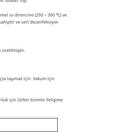
ıf Silikon Tüp
mel ısı direncine (250 ~ 300 ℃) ve
e sahiptir ve sert dezenfeksiyon
 üretilmiştir.
nçta taşımak için. Vakum için
k için lütfen bizimle iletişime