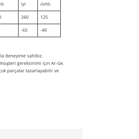
mlı
iyi
ılımlı
0
260
125
0
-65
-40
zla deneyime sahibiz.
 müşteri gereksinimi için Ar-Ge.
uk parçalar tasarlayabilir ve