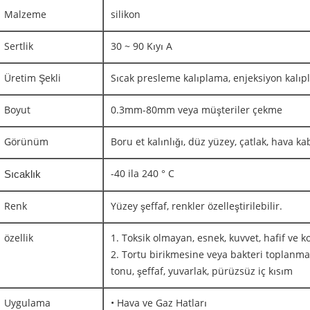
Malzeme
silikon
Sertlik
30 ~ 90 Kıyı A
Üretim Şekli
Sıcak presleme kalıplama, enjeksiyon kalı
Boyut
0.3mm-80mm veya müşteriler çekme
Görünüm
Boru et kalınlığı, düz yüzey, çatlak, hava kaba
-40 ila 240 ° C
Sıcaklık
Renk
Yüzey şeffaf, renkler özelleştirilebilir.
özellik
1. Toksik olmayan, esnek, kuvvet, hafif ve 
2. Tortu birikmesine veya bakteri toplanmas
tonu, şeffaf, yuvarlak, pürüzsüz iç kısım
Uygulama
• Hava ve Gaz Hatları