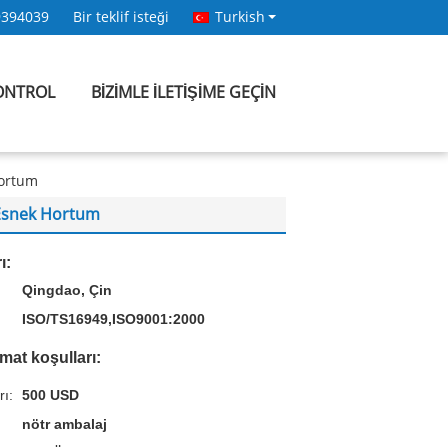
9394039
Bir teklif isteği
Turkish
KONTROL
BIZIMLE ILETIŞIME GEÇIN
Hortum
ü Esnek Hortum
ı:
Qingdao, Çin
ISO/TS16949,ISO9001:2000
mat koşulları:
rı:
500 USD
nötr ambalaj