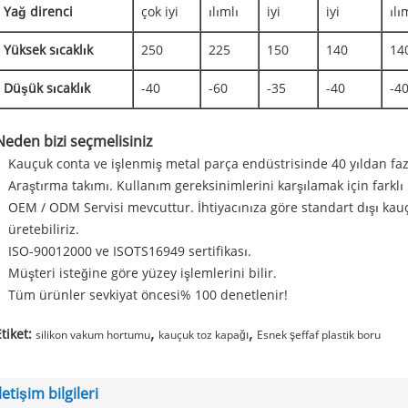
Yağ direnci
çok iyi
ılımlı
iyi
iyi
ılı
Yüksek sıcaklık
250
225
150
140
14
Düşük sıcaklık
-40
-60
-35
-40
-4
Neden bizi seçmelisiniz
Kauçuk conta ve işlenmiş metal parça endüstrisinde 40 yıldan fa
Araştırma takımı. Kullanım gereksinimlerini karşılamak için farklı
OEM / ODM Servisi mevcuttur. İhtiyacınıza göre standart dışı kauç
üretebiliriz.
ISO-90012000 ve ISOTS16949 sertifikası.
Müşteri isteğine göre yüzey işlemlerini bilir.
Tüm ürünler sevkiyat öncesi% 100 denetlenir!
,
,
tiket:
silikon vakum hortumu
kauçuk toz kapağı
Esnek şeffaf plastik boru
İletişim bilgileri