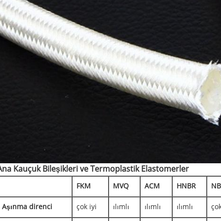
Ana Kauçuk Bileşikleri ve Termoplastik Elastomerler
FKM
MVQ
ACM
HNBR
NB
Aşınma direnci
çok iyi
ılımlı
ılımlı
ılımlı
çok