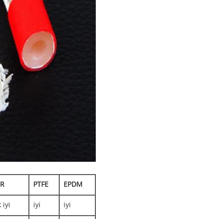
R
PTFE
EPDM
 iyi
iyi
iyi