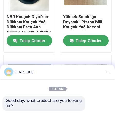
Fabrika turu
NBR Kauçuk Diyafram
Yüksek Sıcaklığa
Dükkanı Kauçuk Yağ
Dayanıklı Piston Mili
Dükkanı Fren Ana
Kauçuk Yağ Keçesi
Kalite kontrol
Silindirleri için Hidrolik
Kupa Dükkanı
Talep Gönder
Talep Gönder
Bizimle iletişime geçin
Bir teklif isteği
tinnazhang
Kauçuk yağ keçesi
4:47 AM
Otomotiv petrol mühürler
Good day, what product are you looking 
for?
PTFE Siyah Kauçuk
Siyah Yağ Keçesi Tc
Yağ Keçesi Yay Enerjili
Döner Keçe ISO9001
Kamyon Yağ Contaları