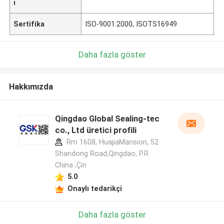
ı
Sertifika
ISO-9001:2000, ISOTS16949
Daha fazla göster
Hakkımızda
Qingdao Global Sealing-tec
co., Ltd üretici profili
Rm 1608, HuajiaMansion, 52
Shandong Road,Qingdao, P.R.
China ,Çin
5.0
Onaylı tedarikçi
Daha fazla göster