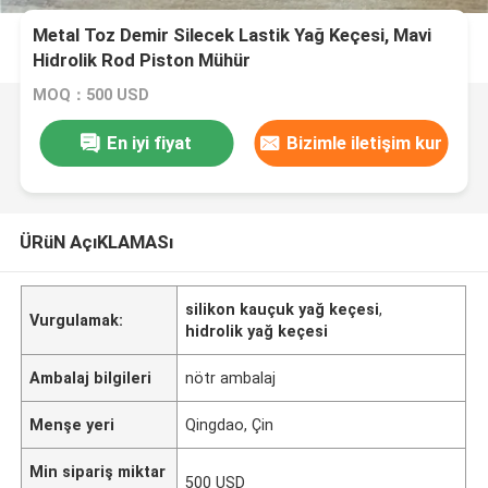
Metal Toz Demir Silecek Lastik Yağ Keçesi, Mavi
Hidrolik Rod Piston Mühür
MOQ：500 USD
En iyi fiyat
Bizimle iletişim kur
ÜRüN AçıKLAMASı
silikon kauçuk yağ keçesi
,
Vurgulamak:
hidrolik yağ keçesi
Ambalaj bilgileri
nötr ambalaj
Menşe yeri
Qingdao, Çin
Min sipariş miktar
500 USD