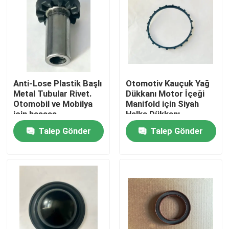
Anti-Lose Plastik Başlı
Otomotiv Kauçuk Yağ
Metal Tubular Rivet.
Dükkanı Motor İçeği
Otomobil ve Mobilya
Manifold için Siyah
için hassas
Halka Dükkanı
konumlandırma iğnesi.
Talep Gönder
Talep Gönder
Ev
Ürün:% s
Hakkımızda