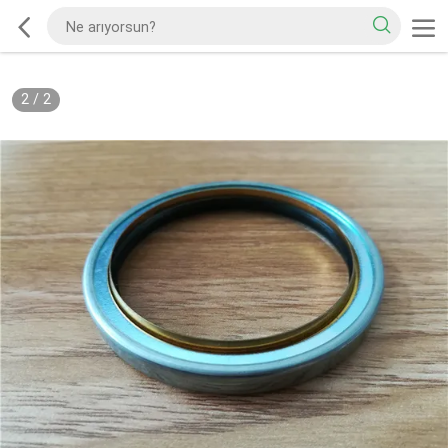
2
/
2