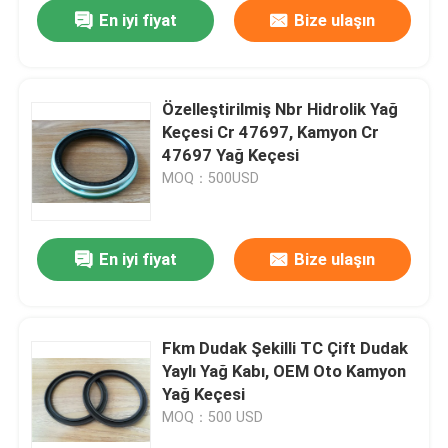
En iyi fiyat
Bize ulaşın
Özelleştirilmiş Nbr Hidrolik Yağ
Keçesi Cr 47697, Kamyon Cr
47697 Yağ Keçesi
MOQ：500USD
En iyi fiyat
Bize ulaşın
Ev
Fkm Dudak Şekilli TC Çift Dudak
Yaylı Yağ Kabı, OEM Oto Kamyon
Ürün:% s
Yağ Keçesi
MOQ：500 USD
Hakkımızda