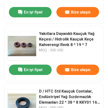
En iyi fiyat
Bize ulaşın
Fabrika turu
Kalite kontrol
Yakıtlara Dayanıklı Kauçuk Yağ
Keçesi / Hidrolik Kauçuk Keçe
Bizimle iletişime geçin
Kahverengi Renk 8 * 19 * 7
MOQ：500 USD
Bir teklif isteği
En iyi fiyat
Bize ulaşın
Kauçuk yağ keçesi
Otomotiv petrol mühürler
D / HTC Stil Kauçuk Contalar,
Endüstriyel Yağ Sızdırmazlık
Elemanları 22 * ​​38 * 8 KKY01 16
Kamyon Yağ Contaları
213
MOQ：500 USD