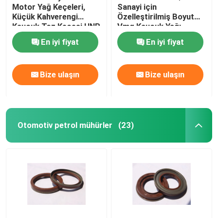
Motor Yağ Keçeleri,
Sanayi için
Küçük Kahverengi
Özelleştirilmiş Boyut
Vana kök petrol mühürler
Kauçuk Toz Keçesi HNR
Vmq Kauçuk Yağı
Materyal
Dudak Mühür
En iyi fiyat
En iyi fiyat
Motor Tamir Parçaları
Bize ulaşın
Bize ulaşın
Elyaf Bezi Paketleme
Otomotiv petrol mühürler
(23)