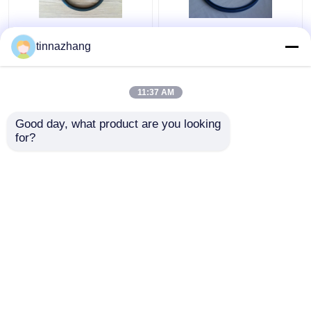
Yırtılma Direnci Hidrolik
Yüksek Mukavemetli
tinnazhang
Dudak Keçesi, Dayanıklı
Mavi PU Yağ Contası
Poliuretan Yağ Keçesi
Hidrolik U Kupası
Piston Sızdırmazlığı
11:37 AM
Solvent Direnci
En iyi fiyat
En iyi fiyat
Good day, what product are you looking 
for?
Bize ulaşın
Bize ulaşın
Daha fazla göster
Ana sayfa
Hakkımızda
Bize ulaşın
Desktop Site
Site Haritası
Privacy Policy