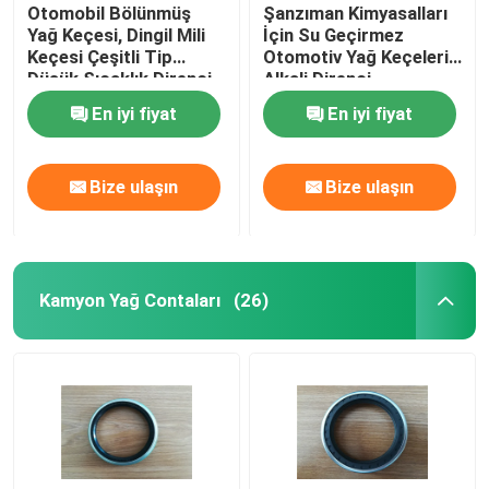
Otomobil Bölünmüş
Şanzıman Kimyasalları
Yağ Keçesi, Dingil Mili
İçin Su Geçirmez
Keçesi Çeşitli Tip
Otomotiv Yağ Keçeleri /
Düşük Sıcaklık Direnci
Alkali Direnci
En iyi fiyat
En iyi fiyat
Bize ulaşın
Bize ulaşın
Kamyon Yağ Contaları
(26)