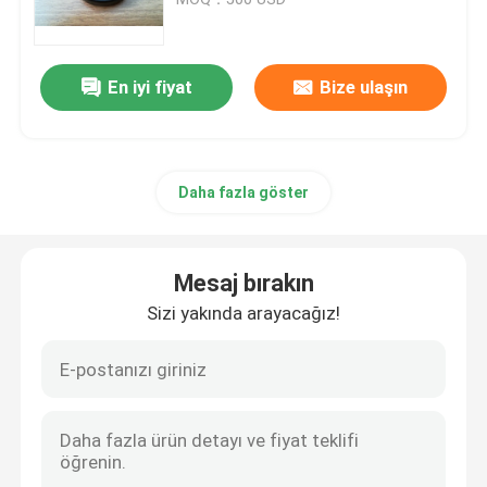
Römork Yağ Contaları
En iyi fiyat
Bize ulaşın
PU Yağ Keçesi
Daha fazla göster
Yağ Dudak Keçesi
Lastik Toz Boya
Mesaj bırakın
Sizi yakında arayacağız!
Çamaşır Makinesi Contası
PTFE Düz Yıkama Makinesi
O-ring mühür