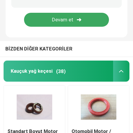
Kalıplı Kauçuk Parçaları
özel kauçuk contalar
BİZDEN DİĞER KATEGORİLER
Metal Sızdırmazlık Yıkama Makinesi
İşlenmiş Metal parçalar
Kauçuk yağ keçesi
(38)
Plastik kalıp parçaları
Metal Bağlantı Elemanları ve Bağlantı Elemanları
Mekanik Salmastra
Standart Boyut Motor
Otomobil Motor /