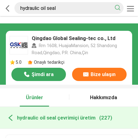
Qingdao Global Sealing-tec co., Ltd
Rm 1608, HuajiaMansion, 52 Shandong
Road,Qingdao, P.R. China,Çin
5.0
Onaylı tedarikçi
Şimdi ara
Bize ulaşın
Ürünler
Hakkımızda
hydraulic oil seal çevrimiçi üretim
(227)