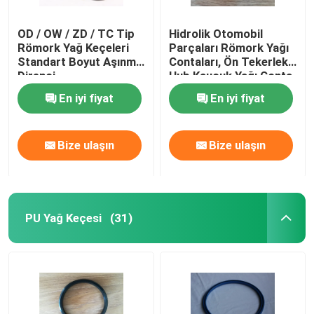
OD / OW / ZD / TC Tip
Hidrolik Otomobil
Römork Yağ Keçeleri
Parçaları Römork Yağı
Standart Boyut Aşınma
Contaları, Ön Tekerlek
Direnci
Hub Kauçuk Yağı Conta
Motor Araba Rulman
En iyi fiyat
En iyi fiyat
Bize ulaşın
Bize ulaşın
PU Yağ Keçesi
(31)