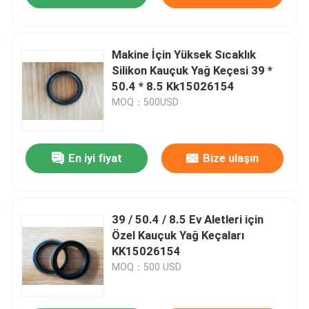
Makine İçin Yüksek Sıcaklık
Silikon Kauçuk Yağ Keçesi 39 *
50.4 * 8.5 Kk15026154
MOQ：500USD
En iyi fiyat
Bize ulaşın
39 / 50.4 / 8.5 Ev Aletleri için
Özel Kauçuk Yağ Keçaları
KK15026154
MOQ：500 USD