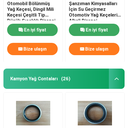
Otomobil Bölünmüş
Şanzıman Kimyasalları
Yağ Keçesi, Dingil Mili
İçin Su Geçirmez
Keçesi Çeşitli Tip
Otomotiv Yağ Keçeleri /
Düşük Sıcaklık Direnci
Alkali Direnci
En iyi fiyat
En iyi fiyat
Bize ulaşın
Bize ulaşın
Kamyon Yağ Contaları
(26)