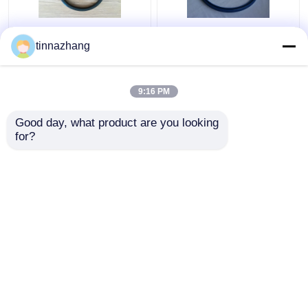
Yırtılma Direnci Hidrolik
Yüksek Mukavemetli
tinnazhang
Dudak Keçesi, Dayanıklı
Mavi PU Yağ Contası
Poliuretan Yağ Keçesi
Hidrolik U Kupası
Piston Sızdırmazlığı
9:16 PM
Solvent Direnci
En iyi fiyat
En iyi fiyat
Good day, what product are you looking 
for?
Bize ulaşın
Bize ulaşın
Daha fazla göster
Ana sayfa
Hakkımızda
Bize ulaşın
Desktop Site
Site Haritası
Privacy Policy