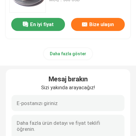
Römork Yağ Contaları
En iyi fiyat
Bize ulaşın
PU Yağ Keçesi
Daha fazla göster
Yağ Dudak Keçesi
Lastik Toz Boya
Mesaj bırakın
Sizi yakında arayacağız!
Çamaşır Makinesi Contası
PTFE Düz Yıkama Makinesi
O-ring mühür