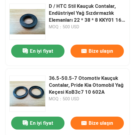
D / HTC Stil Kauçuk Contalar,
Endüstriyel Yağ Sızdırmazlık
Elemanları 22 * ​​38 * 8 KKY01 16
213
MOQ：500 USD
En iyi fiyat
Bize ulaşın
36.5-50.5-7 Otomotiv Kauçuk
Contalar, Pride Kia Otomobil Yağ
Keçesi KoB3c7 10 602A
MOQ：500 USD
En iyi fiyat
Bize ulaşın