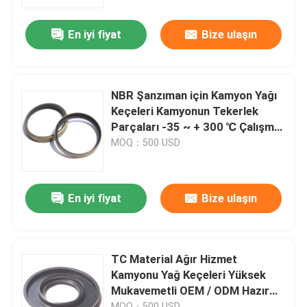
En iyi fiyat
Bize ulaşın
Fabrika turu
Kalite kontrol
NBR Şanzıman için Kamyon Yağı
Keçeleri Kamyonun Tekerlek
Bizimle iletişime geçin
Parçaları -35 ~ + 300 ℃ Çalışma
Sıcaklığı
MOQ：500 USD
Bir teklif isteği
En iyi fiyat
Bize ulaşın
Kauçuk yağ keçesi
Otomotiv petrol mühürler
TC Material Ağır Hizmet
Kamyonu Yağ Keçeleri Yüksek
Mukavemetli OEM / ODM Hazır
Kamyon Yağ Contaları
bulunabilir
MOQ：500 USD