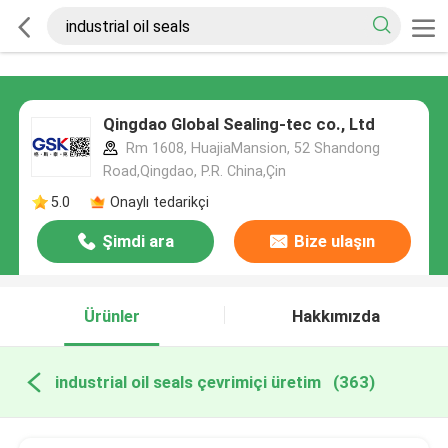
Qingdao Global Sealing-tec co., Ltd
Rm 1608, HuajiaMansion, 52 Shandong
Road,Qingdao, P.R. China,Çin
5.0
Onaylı tedarikçi
Şimdi ara
Bize ulaşın
Ürünler
Hakkımızda
industrial oil seals çevrimiçi üretim
(363)