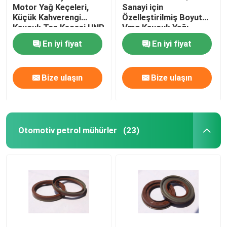
Motor Yağ Keçeleri,
Sanayi için
Küçük Kahverengi
Özelleştirilmiş Boyut
Vana kök petrol mühürler
Kauçuk Toz Keçesi HNR
Vmq Kauçuk Yağı
Materyal
Dudak Mühür
En iyi fiyat
En iyi fiyat
Motor Tamir Parçaları
Bize ulaşın
Bize ulaşın
Elyaf Bezi Paketleme
Otomotiv petrol mühürler
(23)