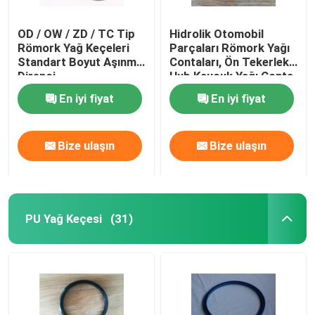
OD / OW / ZD / TC Tip
Hidrolik Otomobil
Römork Yağ Keçeleri
Parçaları Römork Yağı
Standart Boyut Aşınma
Contaları, Ön Tekerlek
Direnci
Hub Kauçuk Yağı Conta
Motor Araba Rulman
En iyi fiyat
En iyi fiyat
Bize ulaşın
Bize ulaşın
PU Yağ Keçesi
(31)