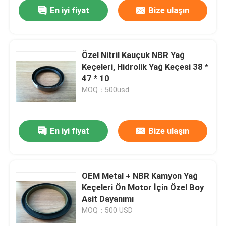
En iyi fiyat
Bize ulaşın
Özel Nitril Kauçuk NBR Yağ
Keçeleri, Hidrolik Yağ Keçesi 38 *
47 * 10
MOQ：500usd
En iyi fiyat
Bize ulaşın
Ev
OEM Metal + NBR Kamyon Yağ
Keçeleri Ön Motor İçin Özel Boy
Ürün:% s
Asit Dayanımı
MOQ：500 USD
Hakkımızda