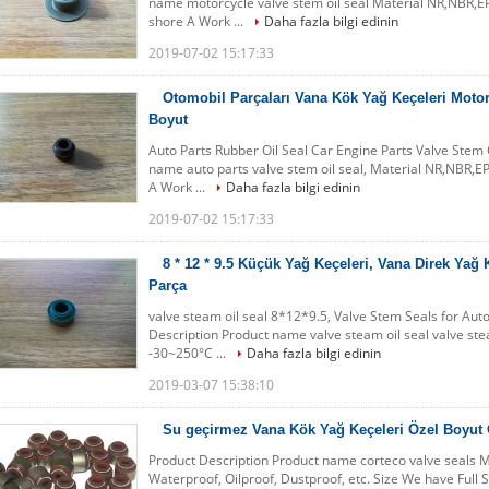
name motorcycle valve stem oil seal Material NR,NBR,E
shore A Work ...
Daha fazla bilgi edinin
2019-07-02 15:17:33
Otomobil Parçaları Vana Kök Yağ Keçeleri Motor
Boyut
Auto Parts Rubber Oil Seal Car Engine Parts Valve Stem
name auto parts valve stem oil seal, Material NR,NBR,E
A Work ...
Daha fazla bilgi edinin
2019-07-02 15:17:33
8 * 12 * 9.5 Küçük Yağ Keçeleri, Vana Direk Yağ 
Parça
valve steam oil seal 8*12*9.5, Valve Stem Seals for Auto
Description Product name valve steam oil seal valve st
-30~250°C ...
Daha fazla bilgi edinin
2019-03-07 15:38:10
Su geçirmez Vana Kök Yağ Keçeleri Özel Boyut
Product Description Product name corteco valve seals
Waterproof, Oilproof, Dustproof, etc. Size We have Full 