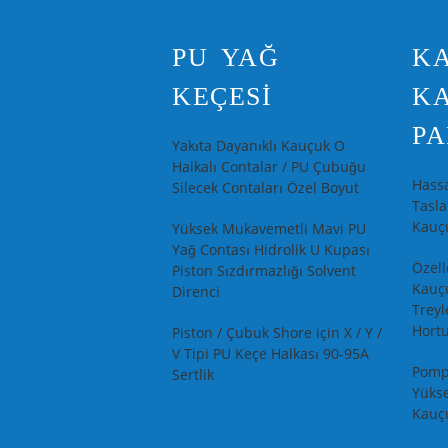
PU YAĞ
KA
KEÇESI
K
PA
Yakıta Dayanıklı Kauçuk O
Halkalı Contalar / PU Çubuğu
Hassa
Silecek Contaları Özel Boyut
Tasla
Kauçu
Yüksek Mukavemetli Mavi PU
Yağ Contası Hidrolik U Kupası
Özell
Piston Sızdırmazlığı Solvent
Kauç
Direnci
Treyl
Hort
Piston / Çubuk Shore için X / Y /
V Tipi PU Keçe Halkası 90-95A
Pomp
Sertlik
Yükse
Kauçu