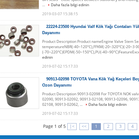
...
Daha fazla bilgi edinin
2019-03-07 15:38:15
22224-23500 Hyundai Valf Kök Yağı Contaları Yü
Dayanımı
Product Description Product nameEngine Valve Stem S
temperatureNBR(-40~120°C),FFKM(-20~320°C)(-20~3 00°
(-70~220°C)EPDM(-50~150°C),PU(-40~90°C)FeatureExcell
edinin
2019-07-02 15:17:33
90913-02098 TOYOTA Vana Kök Yağ Keçeleri Boyut
Ozon Dayanımı
Product Description 90913-02098 For TOYOTA NOK valve
02090, 90913-02092, 90913-02108, 90913-02096, 9091
02108, 90913-02062, ...
Daha fazla bilgi edinin
2019-07-02 15:17:33
Page 1 of 5
|<
<<
1
2
3
4