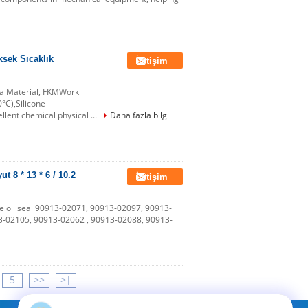
ksek Sıcaklık
İletişim
ealMaterial, FKMWork
C),Silicone
ent chemical physical ...
Daha fazla bilgi
 8 * 13 * 6 / 10.2
İletişim
 oil seal 90913-02071, 90913-02097, 90913-
3-02105, 90913-02062 , 90913-02088, 90913-
5
>>
>|