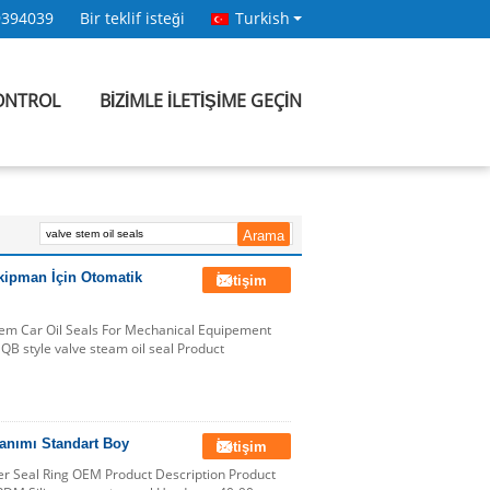
9394039
Bir teklif isteği
Turkish
KONTROL
BIZIMLE ILETIŞIME GEÇIN
kipman İçin Otomatik
İletişim
tem Car Oil Seals For Mechanical Equipement
 QB style valve steam oil seal Product
yanımı Standart Boy
İletişim
er Seal Ring OEM Product Description Product