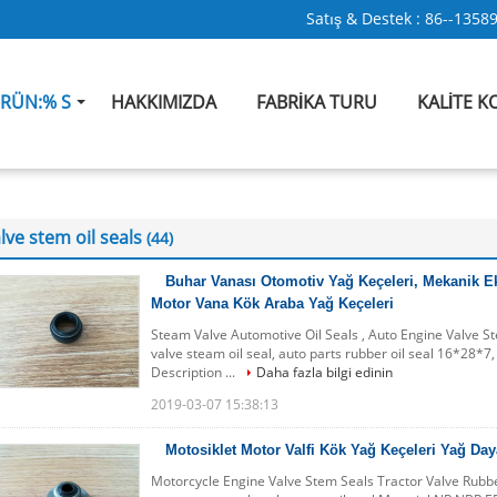
Satış & Destek :
86--1358
RÜN:% S
HAKKIMIZDA
FABRIKA TURU
KALITE 
lve stem oil seals
(44)
Buhar Vanası Otomotiv Yağ Keçeleri, Mekanik E
Motor Vana Kök Araba Yağ Keçeleri
Steam Valve Automotive Oil Seals , Auto Engine Valve S
valve steam oil seal, auto parts rubber oil seal 16*28*7,
Description ...
Daha fazla bilgi edinin
2019-03-07 15:38:13
Motosiklet Motor Valfi Kök Yağ Keçeleri Yağ Da
Motorcycle Engine Valve Stem Seals Tractor Valve Rubb