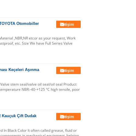
 TOYOTA Otomobiller
İletişim
aterial ,NBR,NR etcor as your request, Work
tproof, etc. Size We have Full Series Valve
nası Keçeleri Aşınma
İletişim
Valve stem seal/valve oil seal/oil seal Product
temperature NBR:-40-+125 °C high tensile, poor
R Kauçuk Çift Dudak
İletişim
In Black Color It often called grease, fluid or
ng components in mechanical equipment, helping