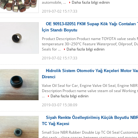
automobile, ...
Daha fazla bilgi edinin
2019-07-02 15:17:33
OE 90913-02051 FKM Supap Kök Yağı Contaları
İçin Standı Boyutu
Product Description Product name TOYOTA valve seals M
temperature 30~250°C Feature Waterproof, Oilproof, Dus
Seals for ...
Daha fazla bilgi edinin
2019-07-02 15:17:33
Hidrolik Sistem Otomotiv Yağ Keçeleri Motor Va
Direnci
Valve Oil Seal for Car, Engine Valve Oil Seal, Engine NBR 
Description Product name valve steam oil seal Working 
...
Daha fazla bilgi edinin
2019-03-07 15:38:09
Siyah Renkte Özelleştirilmiş Küçük Boyutlu NB
TC Yağ Keçesi
Small Size NBR Rubber Double Lip TC Oil Seal Customized 
dirt seals - close spaces between stationary and movi