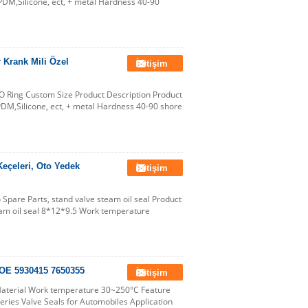
PDM,Silicone, ect, + metal Hardness 40-90
 Krank Mili Özel
İletişim
 O Ring Custom Size Product Description Product
PDM,Silicone, ect, + metal Hardness 40-90 shore
Keçeleri, Oto Yedek
İletişim
 Spare Parts, stand valve steam oil seal Product
eam oil seal 8*12*9.5 Work temperature
 OE 5930415 7650355
İletişim
 Material Work temperature 30~250°C Feature
Series Valve Seals for Automobiles Application