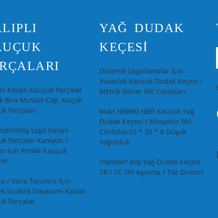
LIPLI
YAĞ DUDAK
AUÇUK
KEÇESI
RÇALARI
Dinamik Uygulamalar İçin
Yuvarlak Kauçuk Dudak Keçesi /
s Kalıplı Kauçuk Parçalar
Metrik Döner Mil Contaları
k Bira Musluk Cap, Küçük
k Parçaları
Mavi NBR90 NBR Kauçuk Yağ
Dudak Keçesi / Minyatür Mil
eştirilmiş Logo Kalıplı
Contaları15 * 35 * 8 Düşük
uk Parçalar Kamyon /
Yoğunluk
er İçin Renkli Kauçuk
um
Standart Boy Yağ Dudak Keçesi
TB / TC Stil Aşınma / Toz Direnci
a / Vana Turuncu İçin
k Sıcaklık Dayanımı Kalıplı
k Parçalar