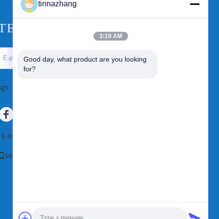
tinnazhang
TEKLIF ISTEĞI
3:19 AM
Gönder
Good day, what product are you looking 
for?
sgs
E-Mail
|
Site Haritası
Mobil site