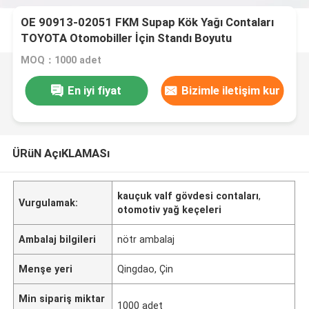
OE 90913-02051 FKM Supap Kök Yağı Contaları
TOYOTA Otomobiller İçin Standı Boyutu
MOQ：1000 adet
En iyi fiyat
Bizimle iletişim kur
ÜRüN AçıKLAMASı
kauçuk valf gövdesi contaları
,
Vurgulamak:
otomotiv yağ keçeleri
Ambalaj bilgileri
nötr ambalaj
Menşe yeri
Qingdao, Çin
Min sipariş miktar
1000 adet