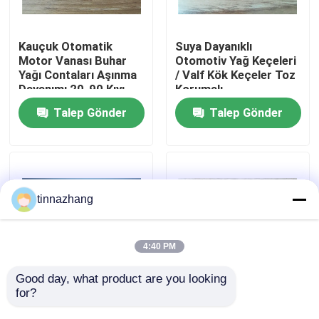
Fabrika turu
Kauçuk Otomatik
Suya Dayanıklı
Motor Vanası Buhar
Otomotiv Yağ Keçeleri
Yağı Contaları Aşınma
/ Valf Kök Keçeler Toz
Kalite kontrol
Dayanımı 20-90 Kıyı
Korumalı
Sertliği
Talep Gönder
Talep Gönder
Bizimle iletişime geçin
Bir teklif isteği
tinnazhang
Kauçuk yağ keçesi
4:40 PM
Otomotiv petrol mühürler
Good day, what product are you looking 
for?
Toz Dirençli Vana
Kauçuk Vana Kök
Kılavuz Contaları,
Contalarının
Kamyon Yağ Contaları