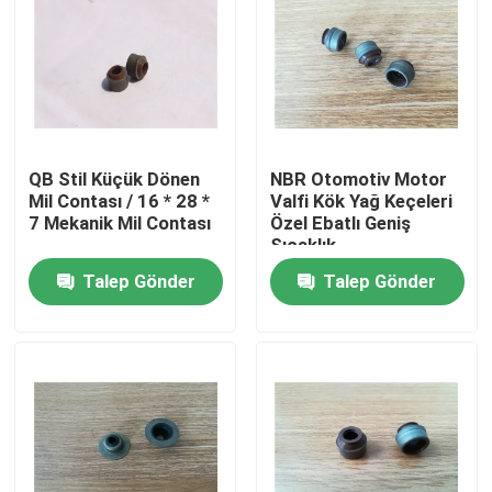
QB Stil Küçük Dönen
NBR Otomotiv Motor
Mil Contası / 16 * 28 *
Valfi Kök Yağ Keçeleri
7 Mekanik Mil Contası
Özel Ebatlı Geniş
Sıcaklık
Talep Gönder
Talep Gönder
Ev
Ürün:% s
Hakkımızda