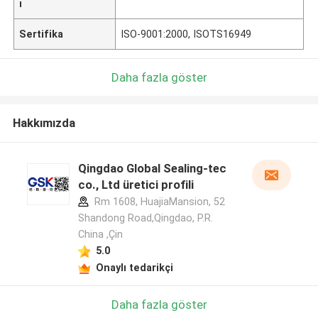
ı
Sertifika
ISO-9001:2000, ISOTS16949
Daha fazla göster
Hakkımızda
Qingdao Global Sealing-tec
co., Ltd üretici profili
Rm 1608, HuajiaMansion, 52
Shandong Road,Qingdao, P.R.
China ,Çin
5.0
Onaylı tedarikçi
Daha fazla göster