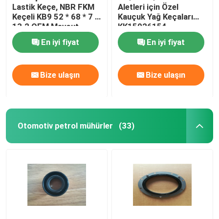
Lastik Keçe, NBR FKM
Aletleri için Özel
Keçeli KB9 52 * 68 * 7 /
Kauçuk Yağ Keçaları
Vana kök petrol mühürler
13.2 OEM Mevcut
KK15026154
En iyi fiyat
En iyi fiyat
Motor Tamir Parçaları
Bize ulaşın
Bize ulaşın
Elyaf Bezi Paketleme
Otomotiv petrol mühürler
(33)