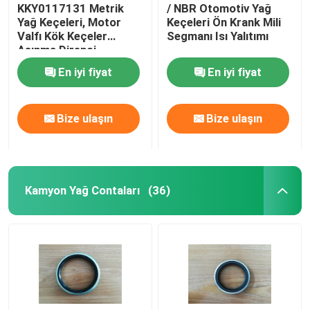
KKY0117131 Metrik
/ NBR Otomotiv Yağ
Yağ Keçeleri, Motor
Keçeleri Ön Krank Mili
Valfı Kök Keçeler
Segmanı Isı Yalıtımı
Aşınma Direnci
En iyi fiyat
En iyi fiyat
Bize ulaşın
Bize ulaşın
Kamyon Yağ Contaları
(36)