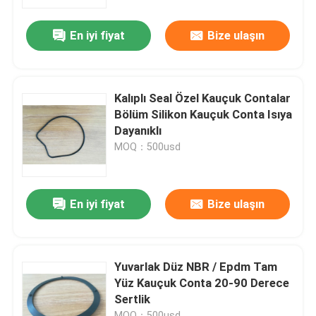
En iyi fiyat
Bize ulaşın
Fabrika turu
Kalite kontrol
Kalıplı Seal Özel Kauçuk Contalar
Bölüm Silikon Kauçuk Conta Isıya
Bizimle iletişime geçin
Dayanıklı
MOQ：500usd
Bir teklif isteği
En iyi fiyat
Bize ulaşın
Kauçuk yağ keçesi
Otomotiv petrol mühürler
Yuvarlak Düz NBR / Epdm Tam
Yüz Kauçuk Conta 20-90 Derece
Sertlik
Kamyon Yağ Contaları
MOQ：500usd