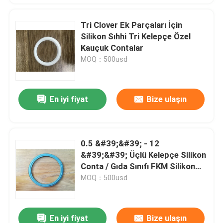
Tri Clover Ek Parçaları İçin
Silikon Sıhhi Tri Kelepçe Özel
Kauçuk Contalar
MOQ：500usd
En iyi fiyat
Bize ulaşın
0.5 &#39;&#39; - 12
&#39;&#39; Üçlü Kelepçe Silikon
Conta / Gıda Sınıfı FKM Silikon
Conta Halkası
MOQ：500usd
En iyi fiyat
Bize ulaşın