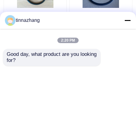
Yırtılma Direnci Hidrolik
Yüksek Mukavemetli
tinnazhang
Dudak Keçesi, Dayanıklı
Mavi PU Yağ Contası
Poliuretan Yağ Keçesi
Hidrolik U Kupası
Piston Sızdırmazlığı
2:20 PM
Solvent Direnci
En iyi fiyat
En iyi fiyat
Good day, what product are you looking 
for?
Bize ulaşın
Bize ulaşın
Daha fazla göster
Ana sayfa
Hakkımızda
Bize ulaşın
Desktop Site
Site Haritası
Privacy Policy