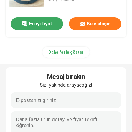
Römork Yağ Contaları
En iyi fiyat
Bize ulaşın
PU Yağ Keçesi
Daha fazla göster
Yağ Dudak Keçesi
Lastik Toz Boya
Mesaj bırakın
Sizi yakında arayacağız!
Çamaşır Makinesi Contası
PTFE Düz Yıkama Makinesi
O-ring mühür