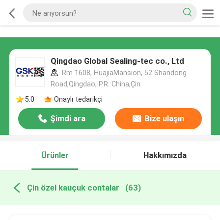
Qingdao Global Sealing-tec co., Ltd
Rm 1608, HuajiaMansion, 52 Shandong
Road,Qingdao, P.R. China,Çin
5.0
Onaylı tedarikçi
Şimdi ara
Bize ulaşın
Ürünler
Hakkımızda
Çin özel kauçuk contalar
(63)