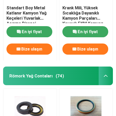
Standart Boy Metal
Krank Mili, Yüksek
Katlanır Kamyon Yağ
Sıcaklığa Dayanıklı
Keçeleri Yuvarlak
Kamyon Parçaları
Aşınma Direnci
Kauçuk FKM Kamyon
Model Yağ Keçesi
En iyi fiyat
En iyi fiyat
Bize ulaşın
Bize ulaşın
Römork Yağ Contaları
(74)