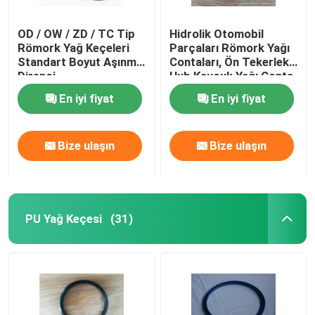
OD / OW / ZD / TC Tip
Hidrolik Otomobil
Römork Yağ Keçeleri
Parçaları Römork Yağı
Standart Boyut Aşınma
Contaları, Ön Tekerlek
Direnci
Hub Kauçuk Yağı Conta
Motor Araba Rulman
En iyi fiyat
En iyi fiyat
Bize ulaşın
Bize ulaşın
PU Yağ Keçesi
(31)