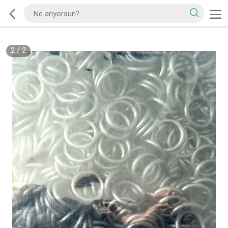
2
/
2