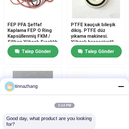
Fabrika turu
FEP PFA Şeffaf
PTFE kauçuk bileşik
Kaplama FEP O Ring
dikiş. PTFE düz
Kalite kontrol
Kapsüllenmiş FKM /
yıkama makinesi.
Silikon Yüksek Sıcaklık
Yüksek hassasiyetli
Dayanımı
kimyasal dayanıklı
Talep Gönder
Talep Gönder
Bizimle iletişime geçin
mühür.
Bir teklif isteği
tinnazhang
Kauçuk yağ keçesi
3:14 PM
Otomotiv petrol mühürler
Good day, what product are you looking 
for?
FKM PTFE O-Ring. O-
FKM75 O-Ring.
Kamyon Yağ Contaları