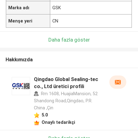
Marka adı
GSK
Menşe yeri
CN
Daha fazla göster
Hakkımızda
Qingdao Global Sealing-tec
co., Ltd üretici profili
Rm 1608, HuajiaMansion, 52
Shandong Road,Qingdao, P.R.
China ,Çin
5.0
Onaylı tedarikçi