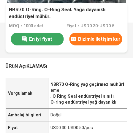
NBR70 O-Ring. O-Ring Seal. Yağa dayanıklı
endüstriyel mühür.
MOQ：1000 adet
Fiyat：USD0.30-USD0.50/pcs
En iyi fiyat
Bizimle iletişim kur
ÜRüN AçıKLAMASı
NBR70 O-Ring yağ geçirmez mühürl
eme
Vurgulamak:
,
O Ring Seal endüstriyel sınıfı
,
O-ring endüstriyel yağ dayanıklı
Ambalaj bilgileri
Doğal
Fiyat
USD0.30-USD0.50/pcs