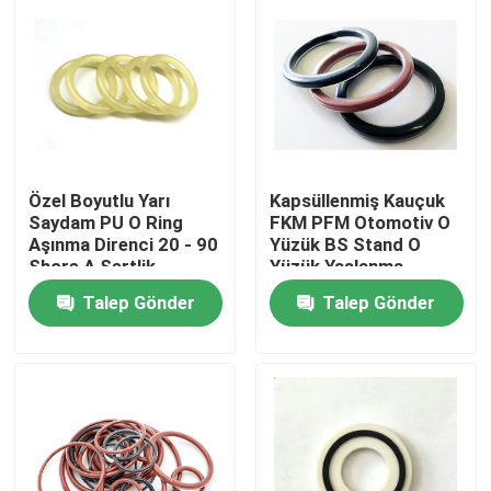
Özel Boyutlu Yarı
Kapsüllenmiş Kauçuk
Saydam PU O Ring
FKM PFM Otomotiv O
Aşınma Direnci 20 - 90
Yüzük BS Stand O
Shore A Sertlik
Yüzük Yaşlanma
Direnci
Talep Gönder
Talep Gönder
Ev
Ürün:% s
Hakkımızda