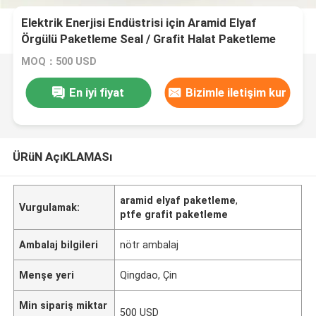
Elektrik Enerjisi Endüstrisi için Aramid Elyaf
Örgülü Paketleme Seal / Grafit Halat Paketleme
MOQ：500 USD
En iyi fiyat
Bizimle iletişim kur
ÜRüN AçıKLAMASı
aramid elyaf paketleme
,
Vurgulamak:
ptfe grafit paketleme
Ambalaj bilgileri
nötr ambalaj
Menşe yeri
Qingdao, Çin
Min sipariş miktar
500 USD