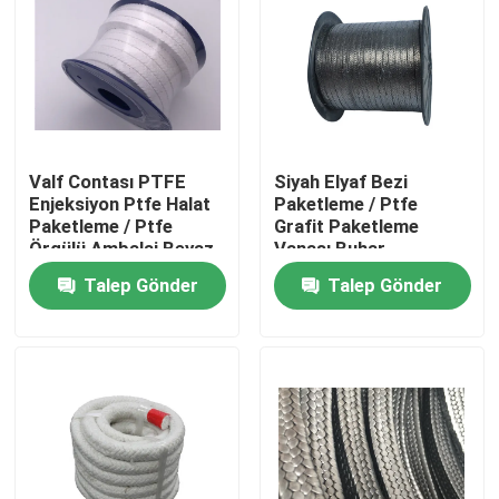
Valf Contası PTFE
Siyah Elyaf Bezi
Enjeksiyon Ptfe Halat
Paketleme / Ptfe
Paketleme / Ptfe
Grafit Paketleme
Örgülü Ambalaj Beyaz
Vanası Buhar
Renk
Sızdırmazlık
Talep Gönder
Talep Gönder
Ev
Ürün:% s
Hakkımızda