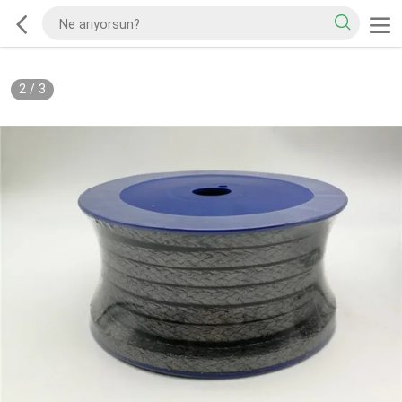
2
/
3