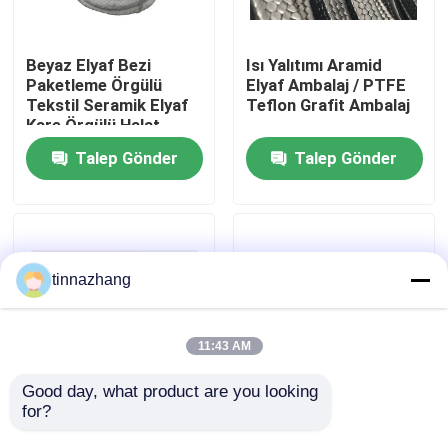
Fabrika turu
Beyaz Elyaf Bezi
Isı Yalıtımı Aramid
Paketleme Örgülü
Elyaf Ambalaj / PTFE
Tekstil Seramik Elyaf
Teflon Grafit Ambalaj
Kalite kontrol
Kare Örgülü Halat
Talep Gönder
Talep Gönder
Bizimle iletişime geçin
Bir teklif isteği
tinnazhang
Kauçuk yağ keçesi
11:43 AM
Otomotiv petrol mühürler
Good day, what product are you looking 
for?
Saf PTFE Elyaf Bezi
PTFE Isı Yalıtımlı
Paketleme Isı Yalıtım
Pompa Elyaf Bezi
Kamyon Yağ Contaları