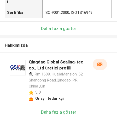
ı
Sertifika
ISO-9001:2000, ISOTS16949
Daha fazla göster
Hakkımızda
Qingdao Global Sealing-tec
co., Ltd üretici profili
Rm 1608, HuajiaMansion, 52
Shandong Road,Qingdao, P.R.
China ,Çin
5.0
Onaylı tedarikçi
Daha fazla göster