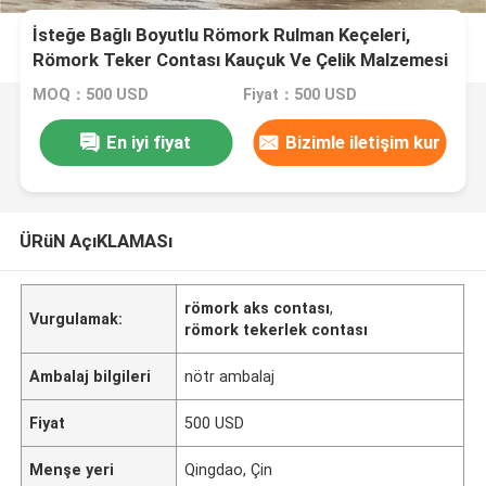
İsteğe Bağlı Boyutlu Römork Rulman Keçeleri,
Römork Teker Contası Kauçuk Ve Çelik Malzemesi
MOQ：500 USD
Fiyat：500 USD
En iyi fiyat
Bizimle iletişim kur
ÜRüN AçıKLAMASı
römork aks contası
,
Vurgulamak:
römork tekerlek contası
Ambalaj bilgileri
nötr ambalaj
Fiyat
500 USD
Menşe yeri
Qingdao, Çin