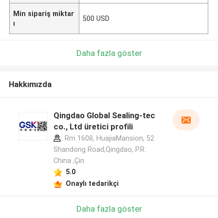
Min sipariş miktar
500 USD
ı
Daha fazla göster
Hakkımızda
Qingdao Global Sealing-tec
co., Ltd üretici profili
Rm 1608, HuajiaMansion, 52
Shandong Road,Qingdao, P.R.
China ,Çin
5.0
Onaylı tedarikçi
Daha fazla göster