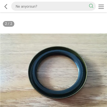
2
/
2