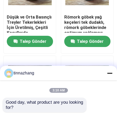
Fabrika turu
Düşük ve Orta Basınçlı
Römork göbek yağ
Treyler Tekerlekleri
keçeleri tek dudaklı,
İçin Üretilmiş, Çeşitli
römork göbeklerinde
Kalite kontrol
Koşullarda
optimum yağlamayı
Sızdırmazlık Sağlayan
sürdürmek ve kir
Talep Gönder
Talep Gönder
Dingil Yağ Keçeleri
girişini önlemek için
Bizimle iletişime geçin
tasarlanmıştır
Bir teklif isteği
tinnazhang
Kauçuk yağ keçesi
3:10 AM
Otomotiv petrol mühürler
Good day, what product are you looking 
for?
Düşük Basınçlı Orta
Alçak Basınçtan Orta
Basınçlı Taşımacılık
Basınç Taşınaç aksı
Kamyon Yağ Contaları