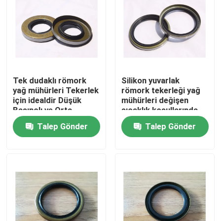
Tek dudaklı römork
Silikon yuvarlak
yağ mühürleri Tekerlek
römork tekerleği yağ
için idealdir Düşük
mühürleri değişen
Basınçlı ve Orta
sıcaklık koşullarında
Basınçlı Uygulamalar
tutarlı mühürleme
Talep Gönder
Talep Gönder
Dayanıklı ve Uzun
performansı sağlamak
Süren Çözüm
için tasarlanmıştır
Ev
Ürün:% s
Hakkımızda