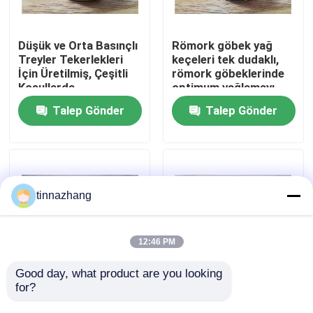
Fabrika turu
Düşük ve Orta Basınçlı
Römork göbek yağ
Treyler Tekerlekleri
keçeleri tek dudaklı,
İçin Üretilmiş, Çeşitli
römork göbeklerinde
Kalite kontrol
Koşullarda
optimum yağlamayı
Sızdırmazlık Sağlayan
sürdürmek ve kir
Talep Gönder
Talep Gönder
Dingil Yağ Keçeleri
girişini önlemek için
Bizimle iletişime geçin
tasarlanmıştır
Bir teklif isteği
tinnazhang
Kauçuk yağ keçesi
12:46 PM
Otomotiv petrol mühürler
Good day, what product are you looking 
for?
Düşük Basınçlı Orta
Alçak Basınçtan Orta
Basınçlı Taşımacılık
Basınç Taşınaç aksı
Kamyon Yağ Contaları