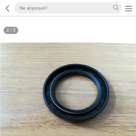
2
/
2