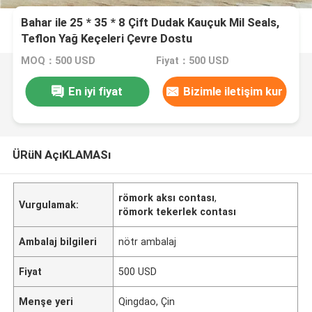
Bahar ile 25 * 35 * 8 Çift Dudak Kauçuk Mil Seals,
Teflon Yağ Keçeleri Çevre Dostu
MOQ：500 USD
Fiyat：500 USD
En iyi fiyat
Bizimle iletişim kur
ÜRüN AçıKLAMASı
römork aksı contası
,
Vurgulamak:
römork tekerlek contası
Ambalaj bilgileri
nötr ambalaj
Fiyat
500 USD
Menşe yeri
Qingdao, Çin