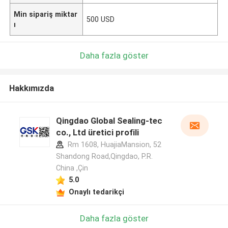
Min sipariş miktar
500 USD
ı
Daha fazla göster
Hakkımızda
Qingdao Global Sealing-tec
co., Ltd üretici profili
Rm 1608, HuajiaMansion, 52
Shandong Road,Qingdao, P.R.
China ,Çin
5.0
Onaylı tedarikçi
Daha fazla göster