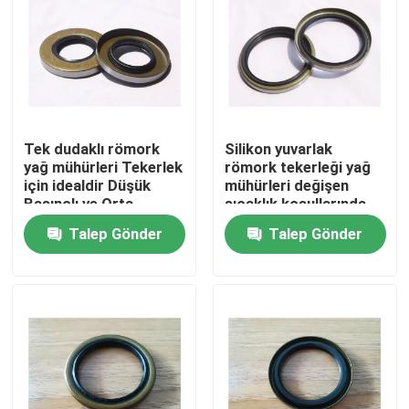
Tek dudaklı römork
Silikon yuvarlak
yağ mühürleri Tekerlek
römork tekerleği yağ
için idealdir Düşük
mühürleri değişen
Basınçlı ve Orta
sıcaklık koşullarında
Basınçlı Uygulamalar
tutarlı mühürleme
Talep Gönder
Talep Gönder
Dayanıklı ve Uzun
performansı sağlamak
Süren Çözüm
için tasarlanmıştır
Ev
Ürün:% s
Hakkımızda