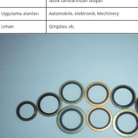
lastik tahıllarından oluşan
Uygulama alanları
Aatomobile, elektronik, Mechinery
Liman
Qingdao, vb.