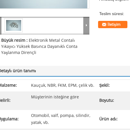
Teslim süresi:
İletişim
Büyük resim :
Elektronik Metal Contalı
Yıkayıcı Yüksek Basınca Dayanıklı Conta
Yaşlanma Dirençli
Detaylı ürün tanımı
Malzeme:
Kauçuk, NBR, FKM, EPM, çelik vb.
Şekil:
Müşterinin isteğine göre
elirli:
Boyutu:
Otomobil, valf, pompa, silindir,
Uygulama:
Ürün adı:
yatak, vb.