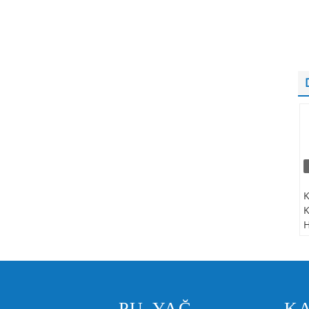
K
K
H
M
İ
ç
PU YAĞ
KA