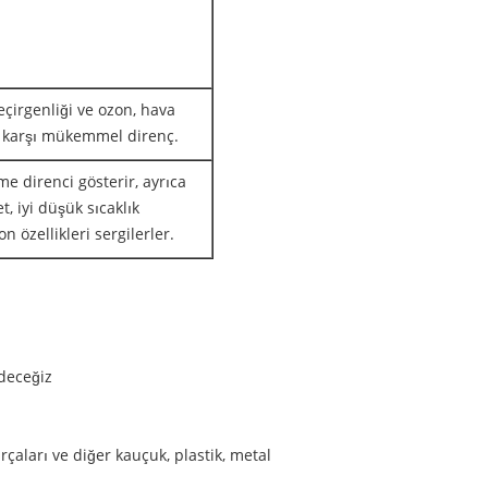
çirgenliği ve ozon, hava
a karşı mükemmel direnç.
me direnci gösterir, ayrıca
t, iyi düşük sıcaklık
on özellikleri sergilerler.
edeceğiz
rçaları ve diğer kauçuk, plastik, metal