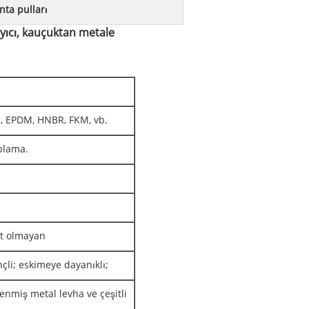
nta pulları
cı, kauçuktan metale
N, EPDM, HNBR, FKM, vb.
plama.
rt olmayan
nçli; eskimeye dayanıklı;
nmiş metal levha ve çeşitli