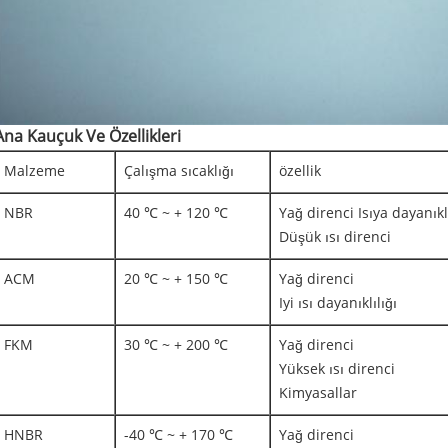
Ana Kauçuk Ve Özellikleri
Malzeme
Çalışma sıcaklığı
özellik
NBR
40 ℃ ~ + 120 ℃
Yağ direnci Isıya dayanıklı
Düşük ısı direnci
ACM
20 ℃ ~ + 150 ℃
Yağ direnci
Iyi ısı dayanıklılığı
FKM
30 ℃ ~ + 200 ℃
Yağ direnci
Yüksek ısı direnci
Kimyasallar
HNBR
-40 ℃ ~ + 170 ℃
Yağ direnci