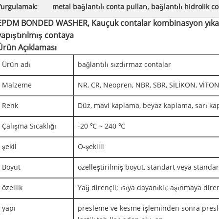
Vurgulamak:
metal bağlantılı conta pulları
,
bağlantılı hidrolik co
EPDM BONDED WASHER, Kauçuk contalar kombinasyon yıkayı
yapıştırılmış contaya
Ürün Açıklaması
Ürün adı
bağlantılı sızdırmaz contalar
Malzeme
NR, CR, Neopren, NBR, SBR, SİLİKON, VİTO
Renk
Düz, mavi kaplama, beyaz kaplama, sarı ka
Çalışma Sıcaklığı
-20 ℃ ~ 240 ℃
şekil
O-şekilli
Boyut
özelleştirilmiş boyut, standart veya standa
özellik
Yağ dirençli; ısıya dayanıklı; aşınmaya dire
yapı
presleme ve kesme işleminden sonra presle