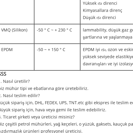
Yüksek ısı direnci
Kimyasallara direnç
Düşük ısı direnci
VMQ (Silikon)
-50 ° C ~ + 230 ° C
lammability, düşük gaz ge
şartlarına ve yaşlanmay
EPDM
-50 ~ + 150 ° C
EPDM iyi ısı, ozon ve eski
yüksek seviyede elastikiye
davranışları ve iyi izolasy
SSS
. Nasıl üretilir?
biz mühür tipi ve ebatlarına göre üretebiliriz.
2. Nasıl teslim edilir?
küçük sipariş için, DHL, FEDEX, UPS, TNT.etc gibi ekspres ile teslim 
Büyük sipariş için, hava veya gemi ile teslim edebiliriz.
3. Ticaret şirketi veya üreticisi misiniz?
Biz çeşitli petrol mühürleri, yağ keçeleri, o yüzük, gaksets, kauçuk pa
sızdırmazlık ürünleri profesyonel üreticisi.