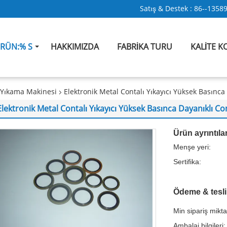
Satış & Destek :
86--1358
RÜN:% S
HAKKIMIZDA
FABRIKA TURU
KALITE 
 Yıkama Makinesi
Elektronik Metal Contalı Yıkayıcı Yüksek Basınc
Elektronik Metal Contalı Yıkayıcı Yüksek Basınca Dayanıklı C
Ürün ayrıntılar
Menşe yeri:
Sertifika:
Ödeme & tesli
Min sipariş mikta
Ambalaj bilgileri: