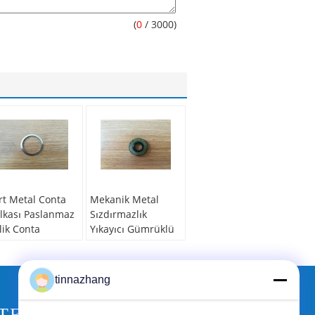
(
0
/ 3000)
rt Metal Conta
Mekanik Metal
lkası Paslanmaz
Sızdırmazlık
lik Conta
Yıkayıcı Gümrüklü
dekleme Halkası
Mühürler, Pirinç
ınma Direnci
Düz Yıkayıcı Iso
Geçti
tinnazhang
lzeme:
çelik,
ır, pirinç,
Malzeme:
NR, CR,
TEKLIF ISTEĞI