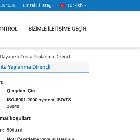
9394039
Bir teklif isteği
Turkish
KONTROL
BIZIMLE ILETIŞIME GEÇIN
a Dayanıklı Conta Yaşlanma Dirençli
onta Yaşlanma Dirençli
ı:
Qingdao, Çin
ISO-9001:2000 system, ISO/TS
16949
mat koşulları:
rı:
500usd
Nötr Paketleme veya müşterinin