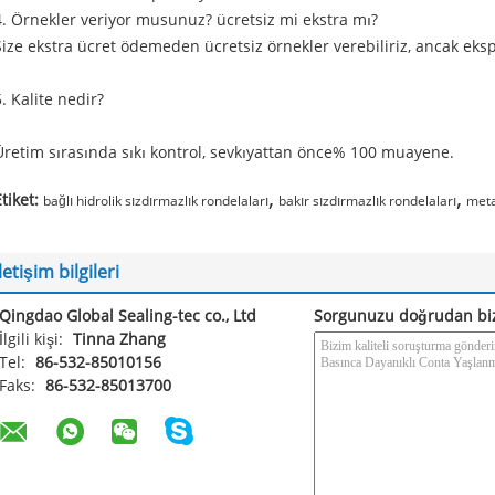
4. Örnekler veriyor musunuz? ücretsiz mi ekstra mı?
Size ekstra ücret ödemeden ücretsiz örnekler verebiliriz, ancak ekspr
5. Kalite nedir?
Üretim sırasında sıkı kontrol, sevkıyattan önce% 100 muayene.
,
,
tiket:
bağlı hidrolik sızdırmazlık rondelaları
bakır sızdırmazlık rondelaları
meta
İletişim bilgileri
Qingdao Global Sealing-tec co., Ltd
Sorgunuzu doğrudan bi
İlgili kişi:
Tinna Zhang
Tel:
86-532-85010156
Faks:
86-532-85013700