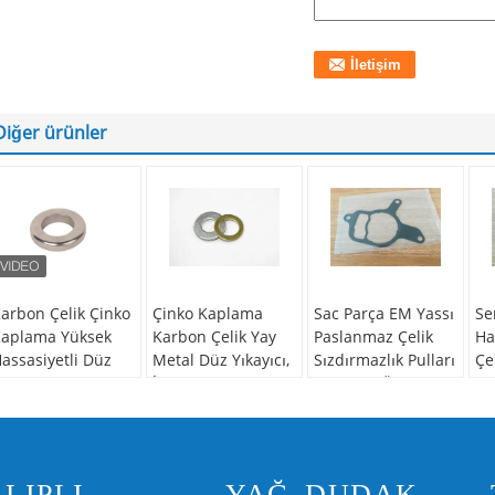
Diğer ürünler
arbon Çelik Çinko
Çinko Kaplama
Sac Parça EM Yassı
Se
aplama Yüksek
Karbon Çelik Yay
Paslanmaz Çelik
Ha
assasiyetli Düz
Metal Düz Yıkayıcı,
Sızdırmazlık Pulları
Çe
etal Sızdırmazlık
İnce metal düz
Contalar Özel
Ye
şleme
yıkayıcı parlatma
Kaplamalı
Aş
paslanmaz çelik
Malzeme:
Karbon
öğe adı:
Oem
Ma
eliği, demir,
Malzeme:
Karbon
servis sac
bak
LIPLI
YAĞ DUDAK