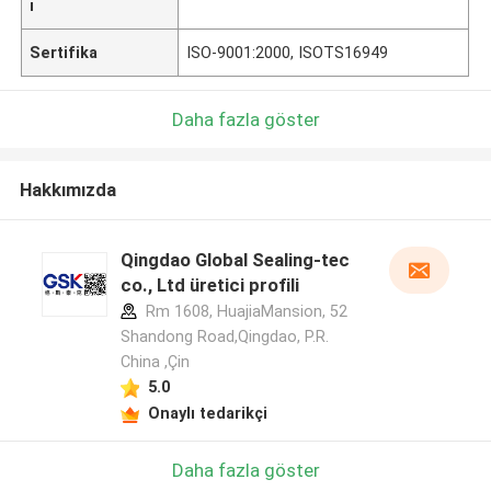
ı
Sertifika
ISO-9001:2000, ISOTS16949
Daha fazla göster
Hakkımızda
Qingdao Global Sealing-tec
co., Ltd üretici profili
Rm 1608, HuajiaMansion, 52
Shandong Road,Qingdao, P.R.
China ,Çin
5.0
Onaylı tedarikçi
Daha fazla göster