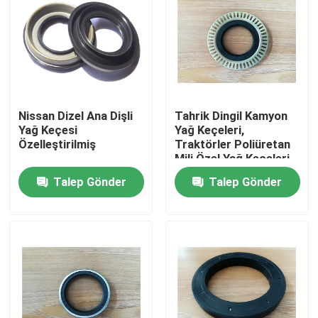
Nissan Dizel Ana Dişli
Tahrik Dingil Kamyon
Yağ Keçesi
Yağ Keçeleri,
Özelleştirilmiş
Traktörler Poliüretan
Mili Özel Yağ Keçeleri
Talep Gönder
Talep Gönder
Ev
Ürün:% s
Hakkımızda