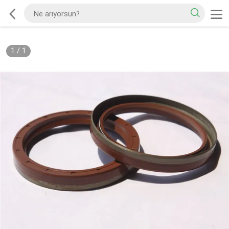
1
/
1