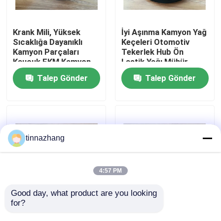
Fabrika turu
Krank Mili, Yüksek
İyi Aşınma Kamyon Yağ
Sıcaklığa Dayanıklı
Keçeleri Otomotiv
Kamyon Parçaları
Tekerlek Hub Ön
Kalite kontrol
Kauçuk FKM Kamyon
Lastik Yağı Mühür
Model Yağ Keçesi
Talep Gönder
Talep Gönder
Bizimle iletişime geçin
Bir teklif isteği
tinnazhang
Kauçuk yağ keçesi
4:57 PM
Otomotiv petrol mühürler
Good day, what product are you looking 
for?
Otomobil Parçaları Ön
Otomatik Isı Direnci
Tekerlek Göbeği Yağ
Kamyon Tekerlek Hub
Kamyon Yağ Contaları