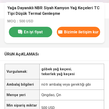
Yağa Dayanıklı NBR Siyah Kamyon Yağ Keçeleri TC
Tipi Düşük Termal Genleşme
MOQ：500 USD
En iyi fiyat
Bizimle iletişim kur
ÜRüN AçıKLAMASı
göbek yağ keçesi
,
Vurgulamak:
tekerlek yağ keçesi
Ambalaj bilgileri
nötr ambalaj veya gerektiği gibi
Menşe yeri
Qingdao, Çin
Min sipariş miktar
500 USD