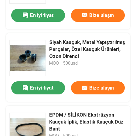
En iyi fiyat
Bize ulaşın
Fabrika turu
Kalite kontrol
Siyah Kauçuk, Metal Yapıştırılmış
Parçalar, Özel Kauçuk Ürünleri,
Bizimle iletişime geçin
Ozon Direnci
MOQ：500usd
Bir teklif isteği
En iyi fiyat
Bize ulaşın
Kauçuk yağ keçesi
Otomotiv petrol mühürler
EPDM / SİLİKON Ekstrüzyon
Kauçuk İplik, Elastik Kauçuk Düz
Bant
Kamyon Yağ Contaları
MOQ：500usd