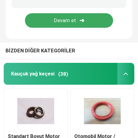
Kalıplı Kauçuk Parçaları
özel kauçuk contalar
BİZDEN DİĞER KATEGORİLER
Metal Sızdırmazlık Yıkama Makinesi
İşlenmiş Metal parçalar
Kauçuk yağ keçesi
(38)
Plastik kalıp parçaları
Metal Bağlantı Elemanları ve Bağlantı Elemanları
Mekanik Salmastra
Standart Boyut Motor
Otomobil Motor /