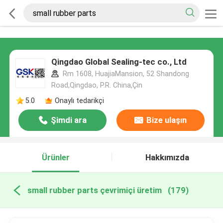
Qingdao Global Sealing-tec co., Ltd
Rm 1608, HuajiaMansion, 52 Shandong
Road,Qingdao, P.R. China,Çin
5.0
Onaylı tedarikçi
Şimdi ara
Bize ulaşın
Ürünler
Hakkımızda
small rubber parts çevrimiçi üretim
(179)