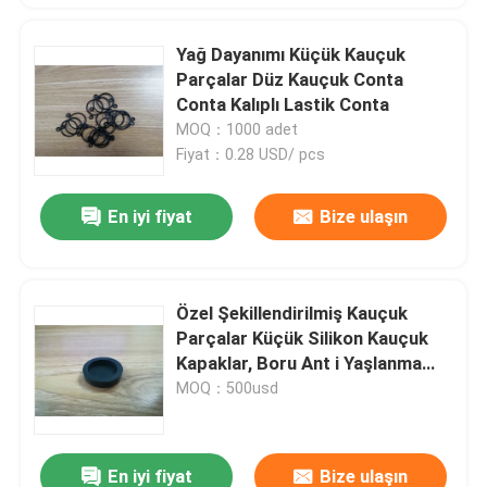
Yağ Dayanımı Küçük Kauçuk
Parçalar Düz Kauçuk Conta
Conta Kalıplı Lastik Conta
MOQ：1000 adet
Fiyat：0.28 USD/ pcs
En iyi fiyat
Bize ulaşın
Özel Şekillendirilmiş Kauçuk
Parçalar Küçük Silikon Kauçuk
Kapaklar, Boru Ant i Yaşlanma
için
MOQ：500usd
En iyi fiyat
Bize ulaşın