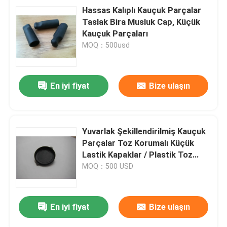
Hassas Kalıplı Kauçuk Parçalar
Taslak Bira Musluk Cap, Küçük
Kauçuk Parçaları
MOQ：500usd
En iyi fiyat
Bize ulaşın
Yuvarlak Şekillendirilmiş Kauçuk
Parçalar Toz Korumalı Küçük
Lastik Kapaklar / Plastik Toz
Kepleri
MOQ：500 USD
En iyi fiyat
Bize ulaşın