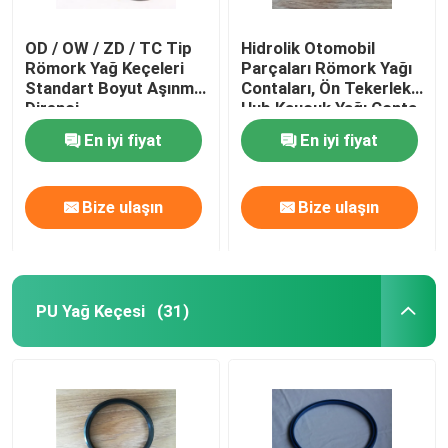
OD / OW / ZD / TC Tip
Hidrolik Otomobil
Römork Yağ Keçeleri
Parçaları Römork Yağı
Standart Boyut Aşınma
Contaları, Ön Tekerlek
Direnci
Hub Kauçuk Yağı Conta
Motor Araba Rulman
En iyi fiyat
En iyi fiyat
Bize ulaşın
Bize ulaşın
PU Yağ Keçesi
(31)