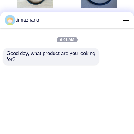
Yırtılma Direnci Hidrolik
Yüksek Mukavemetli
tinnazhang
Dudak Keçesi, Dayanıklı
Mavi PU Yağ Contası
Poliuretan Yağ Keçesi
Hidrolik U Kupası
Piston Sızdırmazlığı
6:01 AM
Solvent Direnci
En iyi fiyat
En iyi fiyat
Good day, what product are you looking 
for?
Bize ulaşın
Bize ulaşın
Daha fazla göster
Ana sayfa
Hakkımızda
Bize ulaşın
Desktop Site
Site Haritası
Privacy Policy