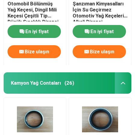
Otomobil Bölünmüş
Şanzıman Kimyasalları
Yağ Keçesi, Dingil Mili
İçin Su Geçirmez
Keçesi Çeşitli Tip
Otomotiv Yağ Keçeleri /
Düşük Sıcaklık Direnci
Alkali Direnci
En iyi fiyat
En iyi fiyat
Bize ulaşın
Bize ulaşın
Kamyon Yağ Contaları
(26)