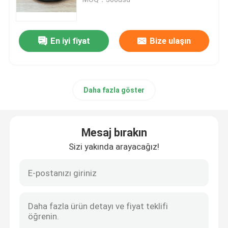
Römork Yağ Contaları
En iyi fiyat
Bize ulaşın
PU Yağ Keçesi
Daha fazla göster
Yağ Dudak Keçesi
Lastik Toz Boya
Mesaj bırakın
Sizi yakında arayacağız!
Çamaşır Makinesi Contası
PTFE Düz Yıkama Makinesi
O-ring mühür