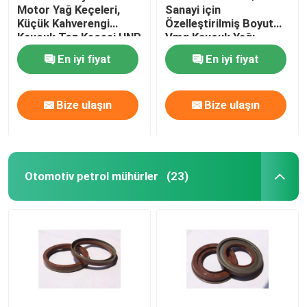
Motor Yağ Keçeleri,
Sanayi için
Küçük Kahverengi
Özelleştirilmiş Boyut
Vana kök petrol mühürler
Kauçuk Toz Keçesi HNR
Vmq Kauçuk Yağı
Materyal
Dudak Mühür
En iyi fiyat
En iyi fiyat
Motor Tamir Parçaları
Bize ulaşın
Bize ulaşın
Elyaf Bezi Paketleme
Otomotiv petrol mühürler
(23)