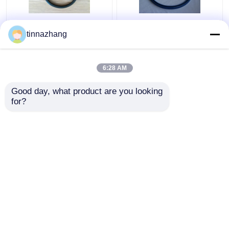
Yırtılma Direnci Hidrolik
Yüksek Mukavemetli
tinnazhang
Dudak Keçesi, Dayanıklı
Mavi PU Yağ Contası
Poliuretan Yağ Keçesi
Hidrolik U Kupası
Piston Sızdırmazlığı
6:28 AM
Solvent Direnci
En iyi fiyat
En iyi fiyat
Good day, what product are you looking 
for?
Bize ulaşın
Bize ulaşın
Daha fazla göster
Ana sayfa
Hakkımızda
Bize ulaşın
Desktop Site
Site Haritası
Privacy Policy