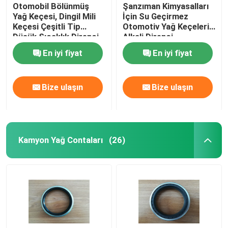
Otomobil Bölünmüş
Şanzıman Kimyasalları
Yağ Keçesi, Dingil Mili
İçin Su Geçirmez
Keçesi Çeşitli Tip
Otomotiv Yağ Keçeleri /
Düşük Sıcaklık Direnci
Alkali Direnci
En iyi fiyat
En iyi fiyat
Bize ulaşın
Bize ulaşın
Kamyon Yağ Contaları
(26)