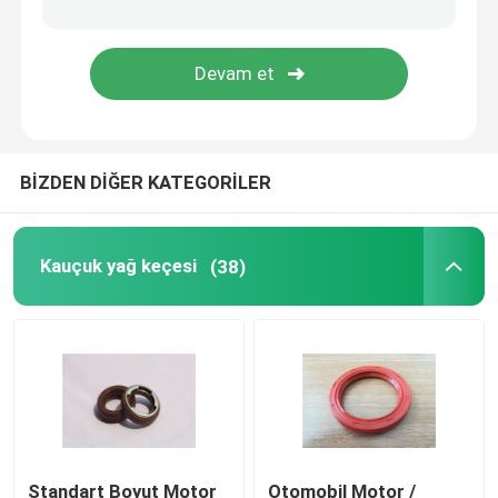
Kalıplı Kauçuk Parçaları
özel kauçuk contalar
BİZDEN DİĞER KATEGORİLER
Metal Sızdırmazlık Yıkama Makinesi
İşlenmiş Metal parçalar
Kauçuk yağ keçesi
(38)
Plastik kalıp parçaları
Metal Bağlantı Elemanları ve Bağlantı Elemanları
Mekanik Salmastra
Standart Boyut Motor
Otomobil Motor /