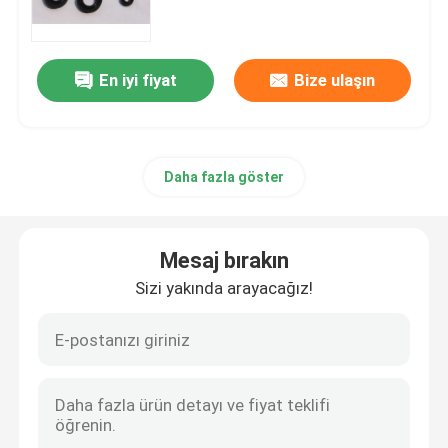
Römork Yağ Contaları
En iyi fiyat
Bize ulaşın
PU Yağ Keçesi
Daha fazla göster
Yağ Dudak Keçesi
Lastik Toz Boya
Mesaj bırakın
Sizi yakında arayacağız!
Çamaşır Makinesi Contası
PTFE Düz Yıkama Makinesi
O-ring mühür