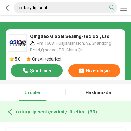
Qingdao Global Sealing-tec co., Ltd
Rm 1608, HuajiaMansion, 52 Shandong
Road,Qingdao, P.R. China,Çin
5.0
Onaylı tedarikçi
Şimdi ara
Bize ulaşın
Ürünler
Hakkımızda
rotary lip seal çevrimiçi üretim
(33)