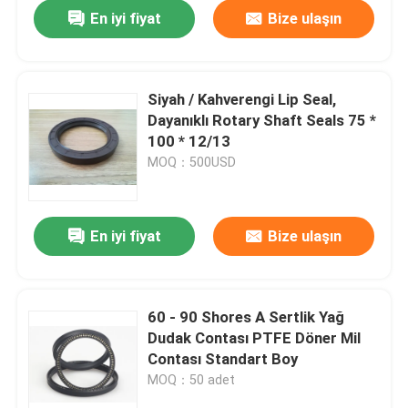
En iyi fiyat
Bize ulaşın
Siyah / Kahverengi Lip Seal,
Dayanıklı Rotary Shaft Seals 75 *
100 * 12/13
MOQ：500USD
En iyi fiyat
Bize ulaşın
Ev
60 - 90 Shores A Sertlik Yağ
Dudak Contası PTFE Döner Mil
Ürün:% s
Contası Standart Boy
MOQ：50 adet
Hakkımızda