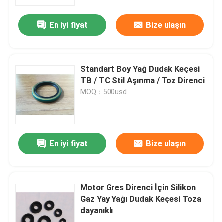
En iyi fiyat
Bize ulaşın
Fabrika turu
Kalite kontrol
Standart Boy Yağ Dudak Keçesi
TB / TC Stil Aşınma / Toz Direnci
Bizimle iletişime geçin
MOQ：500usd
Bir teklif isteği
En iyi fiyat
Bize ulaşın
Kauçuk yağ keçesi
Otomotiv petrol mühürler
Motor Gres Direnci İçin Silikon
Gaz Yay Yağı Dudak Keçesi Toza
dayanıklı
Kamyon Yağ Contaları