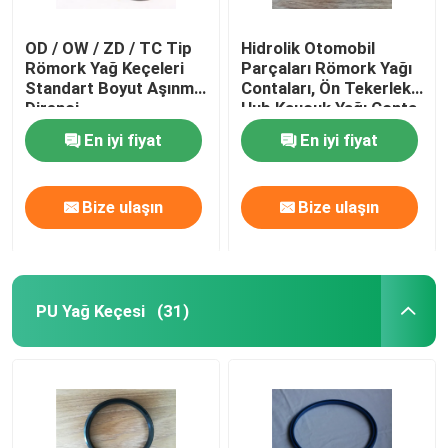
OD / OW / ZD / TC Tip
Hidrolik Otomobil
Römork Yağ Keçeleri
Parçaları Römork Yağı
Standart Boyut Aşınma
Contaları, Ön Tekerlek
Direnci
Hub Kauçuk Yağı Conta
Motor Araba Rulman
En iyi fiyat
En iyi fiyat
Bize ulaşın
Bize ulaşın
PU Yağ Keçesi
(31)