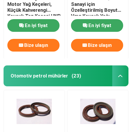
Motor Yağ Keçeleri,
Sanayi için
Küçük Kahverengi
Özelleştirilmiş Boyut
Vana kök petrol mühürler
Kauçuk Toz Keçesi HNR
Vmq Kauçuk Yağı
Materyal
Dudak Mühür
En iyi fiyat
En iyi fiyat
Motor Tamir Parçaları
Bize ulaşın
Bize ulaşın
Elyaf Bezi Paketleme
Otomotiv petrol mühürler
(23)