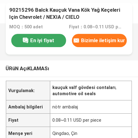
90215296 Balck Kauçuk Vana Kök Yağ Keçeleri
Için Chevrolet / NEXIA / CIELO
MOQ：500 adet
Fiyat：0.08~0.11 USD per piece
En iyi fiyat
Bizimle iletişim kur
ÜRüN AçıKLAMASı
kauçuk valf gövdesi contaları
,
Vurgulamak:
automotive oil seals
Ambalaj bilgileri
nötr ambalaj
Fiyat
0.08~0.11 USD per piece
Menşe yeri
Qingdao, Çin