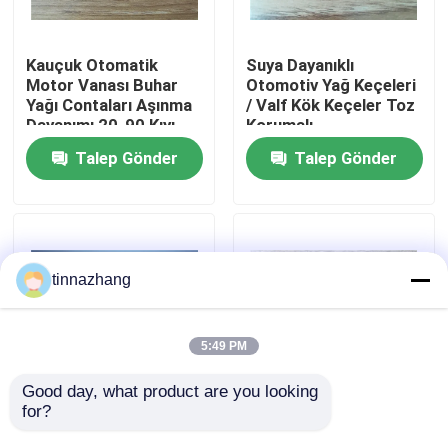
Fabrika turu
Kauçuk Otomatik
Suya Dayanıklı
Motor Vanası Buhar
Otomotiv Yağ Keçeleri
Yağı Contaları Aşınma
/ Valf Kök Keçeler Toz
Kalite kontrol
Dayanımı 20-90 Kıyı
Korumalı
Sertliği
Talep Gönder
Talep Gönder
Bizimle iletişime geçin
Bir teklif isteği
tinnazhang
Kauçuk yağ keçesi
5:49 PM
Otomotiv petrol mühürler
Good day, what product are you looking 
for?
Toz Dirençli Vana
Kauçuk Vana Kök
Kılavuz Contaları,
Contalarının
Kamyon Yağ Contaları