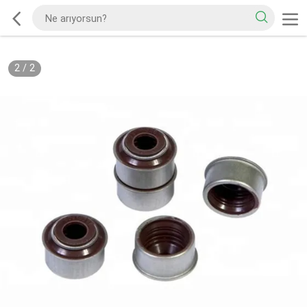
2
/
2