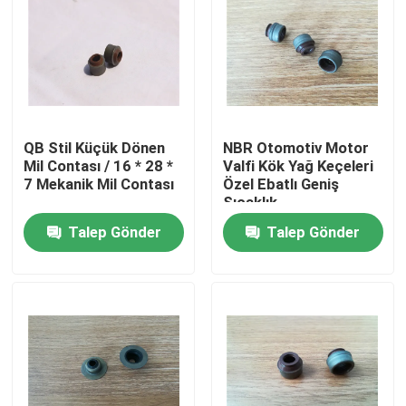
QB Stil Küçük Dönen
NBR Otomotiv Motor
Mil Contası / 16 * 28 *
Valfi Kök Yağ Keçeleri
7 Mekanik Mil Contası
Özel Ebatlı Geniş
Sıcaklık
Talep Gönder
Talep Gönder
Ev
Ürün:% s
Hakkımızda