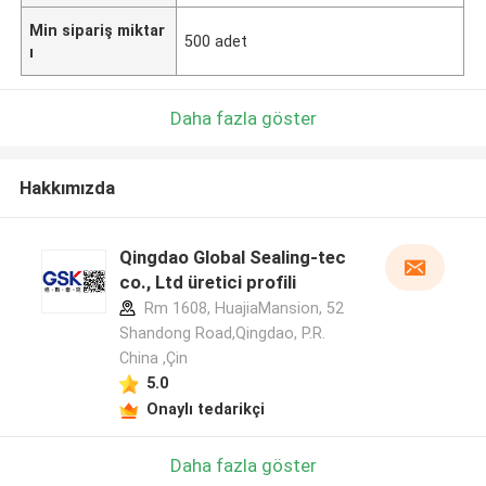
Min sipariş miktar
500 adet
ı
Daha fazla göster
Hakkımızda
Qingdao Global Sealing-tec
co., Ltd üretici profili
Rm 1608, HuajiaMansion, 52
Shandong Road,Qingdao, P.R.
China ,Çin
5.0
Onaylı tedarikçi
Daha fazla göster