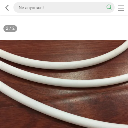
2
/
2