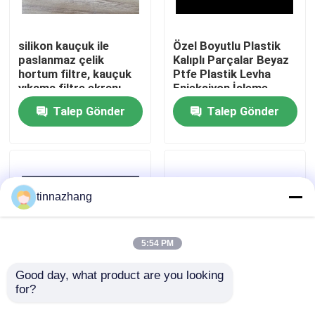
Fabrika turu
silikon kauçuk ile
Özel Boyutlu Plastik
paslanmaz çelik
Kalıplı Parçalar Beyaz
hortum filtre, kauçuk
Ptfe Plastik Levha
Kalite kontrol
yıkama filtre ekranı,
Enjeksiyon İşleme
kauçuk yıkama örgü
Talep Gönder
Talep Gönder
filtre gaske
Bizimle iletişime geçin
Bir teklif isteği
tinnazhang
Kauçuk yağ keçesi
5:54 PM
Otomotiv petrol mühürler
Good day, what product are you looking 
for?
Enjeksiyon İşleme
Yüzey İşlem Aşınmaya
Plastik Kalıp Parçaları
Dayanıklı Ring ile Özel
Kamyon Yağ Contaları