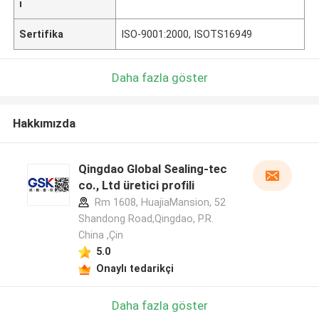
ı
Sertifika
ISO-9001:2000, ISOTS16949
Daha fazla göster
Hakkımızda
Qingdao Global Sealing-tec
co., Ltd üretici profili
Rm 1608, HuajiaMansion, 52
Shandong Road,Qingdao, P.R.
China ,Çin
5.0
Onaylı tedarikçi
Daha fazla göster