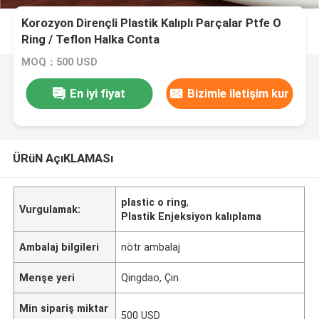
Korozyon Dirençli Plastik Kalıplı Parçalar Ptfe O
Ring / Teflon Halka Conta
MOQ：500 USD
En iyi fiyat
Bizimle iletişim kur
ÜRüN AçıKLAMASı
plastic o ring
,
Vurgulamak:
Plastik Enjeksiyon kalıplama
Ambalaj bilgileri
nötr ambalaj
Menşe yeri
Qingdao, Çin
Min sipariş miktar
500 USD