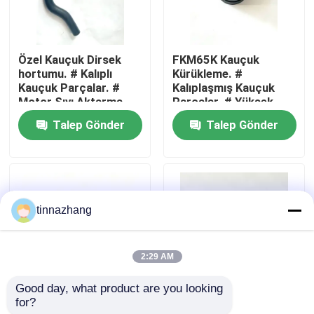
Fabrika turu
Özel Kauçuk Dirsek
FKM65K Kauçuk
hortumu. # Kalıplı
Kürükleme. #
Kalite kontrol
Kauçuk Parçalar. #
Kalıplaşmış Kauçuk
Motor Sıvı Aktarma
Parçalar. # Yüksek
Hortumu.
Hava Durumuna Karşı
Talep Gönder
Talep Gönder
Bizimle iletişime geçin
Kemik Direncili Montaj.
Bir teklif isteği
tinnazhang
Kauçuk yağ keçesi
2:29 AM
Otomotiv petrol mühürler
Good day, what product are you looking 
for?
FKM75 Kauçuk Mühür.
Otomotiv endüstriyel
Kamyon Yağ Contaları