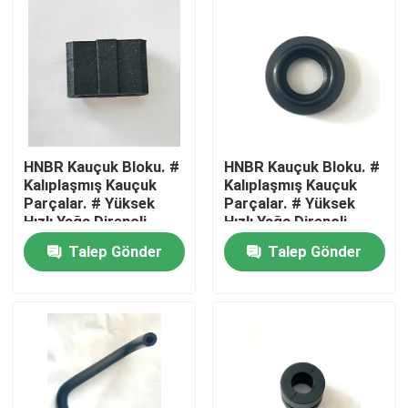
HNBR Kauçuk Bloku. #
HNBR Kauçuk Bloku. #
Kalıplaşmış Kauçuk
Kalıplaşmış Kauçuk
Parçalar. # Yüksek
Parçalar. # Yüksek
Hızlı Yağa Dirençli
Hızlı Yağa Dirençli
titreşim izolatörü.
titreşim izolatörü.
Talep Gönder
Talep Gönder
Ev
Ürün:% s
Hakkımızda