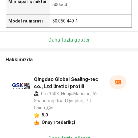
Min sipariş miktar
500usd
ı
Model numarası
50.050.440-1
Daha fazla göster
Hakkımızda
Qingdao Global Sealing-tec
co., Ltd üretici profili
Rm 1608, HuajiaMansion, 52
Shandong Road,Qingdao, P.R.
China ,Çin
5.0
Onaylı tedarikçi