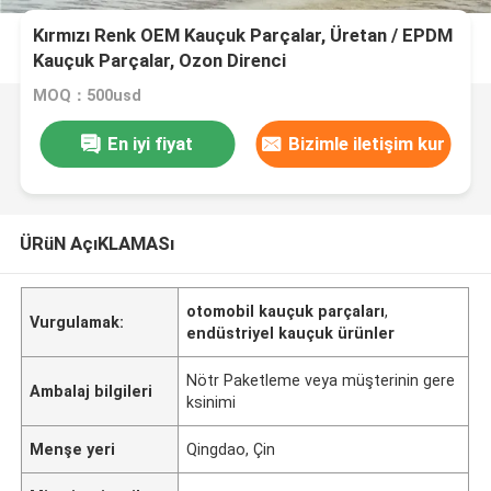
Kırmızı Renk OEM Kauçuk Parçalar, Üretan / EPDM
Kauçuk Parçalar, Ozon Direnci
MOQ：500usd
En iyi fiyat
Bizimle iletişim kur
ÜRüN AçıKLAMASı
otomobil kauçuk parçaları
,
Vurgulamak:
endüstriyel kauçuk ürünler
Nötr Paketleme veya müşterinin gere
Ambalaj bilgileri
ksinimi
Menşe yeri
Qingdao, Çin